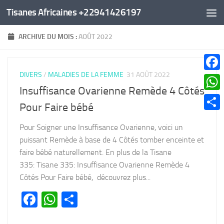
Tisanes Africaines +22941426197
Au dessous du contenu
ARCHIVE DU MOIS :
AOÛT 2022
DIVERS
/
MALADIES DE LA FEMME
31 AOÛT 2022
Faceb
Insuffisance Ovarienne Remède 4 Côtés
What
Pour Faire bébé
Parta
Pour Soigner une Insuffisance Ovarienne, voici un
puissant Remède à base de 4 Côtés tomber enceinte et
faire bébé naturellement. En plus de la Tisane
335: Tisane 335: Insuffisance Ovarienne Remède 4
Côtés Pour Faire bébé, découvrez plus...
Facebook
WhatsApp
Partager