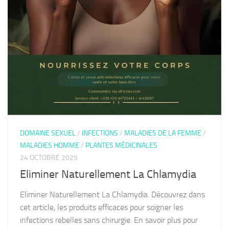
DOMAINE SEXUEL
/
INFECTIONS
/
MALADIES DE LA FEMME
/
MALADIES HOMME
/
PLANTES MÉDICINALES
24 OCTOBRE 2025
Eliminer Naturellement La Chlamydia
Eliminer Naturellement La Chlamydia. Découvrez dans
cet article, les produits efficaces pour soigner les
infections rebelles sans chirurgie. En savoir plus pour