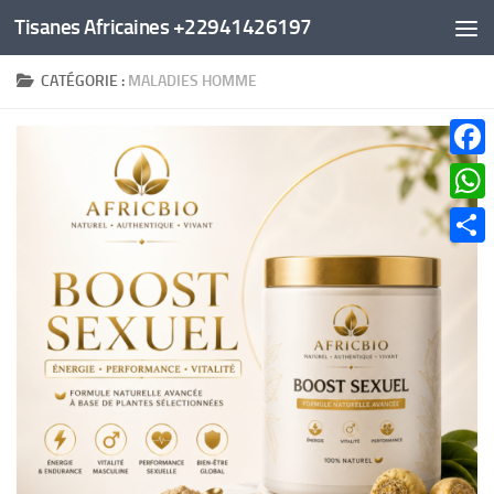
Tisanes Africaines +22941426197
Au dessous du contenu
CATÉGORIE :
MALADIES HOMME
Faceb
What
Parta