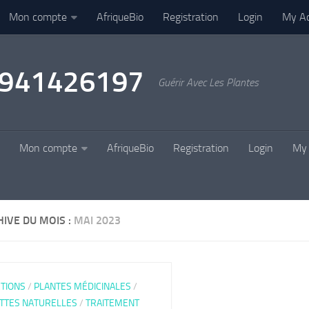
Mon compte
AfriqueBio
Registration
Login
My A
22941426197
Guérir Avec Les Plantes
Mon compte
AfriqueBio
Registration
Login
My 
IVE DU MOIS :
MAI 2023
CTIONS
/
PLANTES MÉDICINALES
/
TTES NATURELLES
/
TRAITEMENT