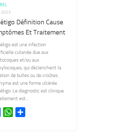
REL
I 2023
étigo Définition Cause
ptômes Et Traitement
étigo est une infection
ficielle cutanée due aux
ptocoques et/ou aux
hylocoques, qui déclenchent la
tion de bulles ou de croûtes.
thyma est une forme ulcérée
étigo. Le diagnostic est clinique.
aitement est...
Facebook
WhatsApp
Partager