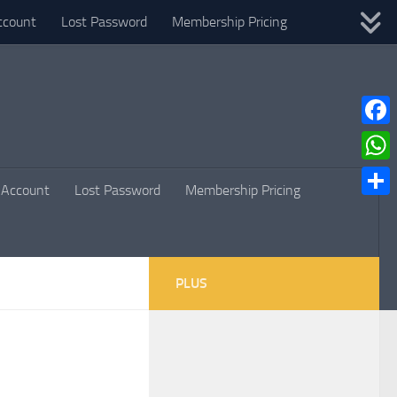
ccount
Lost Password
Membership Pricing
Faceb
What
Account
Lost Password
Membership Pricing
Parta
PLUS