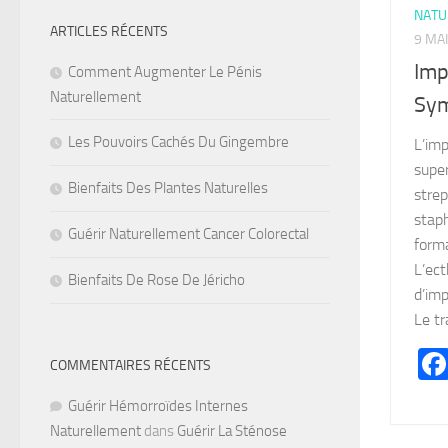
NATU
ARTICLES RÉCENTS
9 MA
Imp
Comment Augmenter Le Pénis
Naturellement
Sym
Les Pouvoirs Cachés Du Gingembre
L’imp
super
Bienfaits Des Plantes Naturelles
stre
stap
Guérir Naturellement Cancer Colorectal
forma
L’ec
Bienfaits De Rose De Jéricho
d’imp
Le tr
COMMENTAIRES RÉCENTS
Guérir Hémorroïdes Internes
Naturellement
dans
Guérir La Sténose