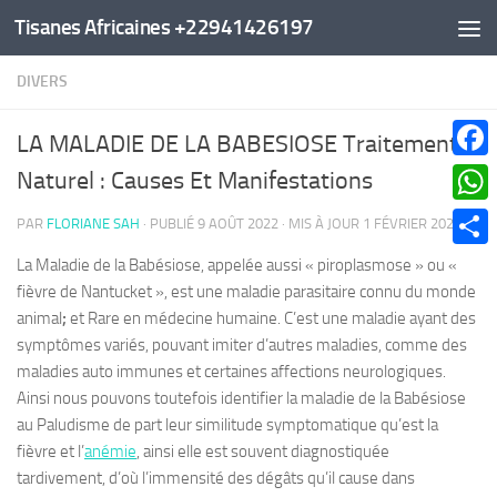
Tisanes Africaines +22941426197
Au dessous du contenu
DIVERS
LA MALADIE DE LA BABESIOSE Traitement
Faceb
Naturel : Causes Et Manifestations
What
PAR
FLORIANE SAH
· PUBLIÉ
9 AOÛT 2022
· MIS À JOUR
1 FÉVRIER 2025
Parta
La Maladie de la Babésiose, appelée aussi « piroplasmose » ou «
fièvre de Nantucket », est une maladie parasitaire connu du monde
animal
;
et Rare en médecine humaine. C’est une maladie ayant des
symptômes variés, pouvant imiter d’autres maladies, comme des
maladies auto immunes et certaines affections neurologiques.
Ainsi nous pouvons toutefois identifier la maladie de la Babésiose
au Paludisme de part leur similitude symptomatique qu’est la
fièvre et l’
anémie
, ainsi elle est souvent diagnostiquée
tardivement, d’où l’immensité des dégâts qu’il cause dans