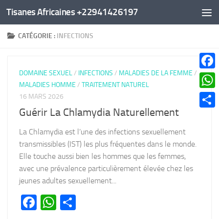
Tisanes Africaines +22941426197
Au dessous du contenu
CATÉGORIE :
INFECTIONS
DOMAINE SEXUEL
/
INFECTIONS
/
MALADIES DE LA FEMME
/
Faceb
MALADIES HOMME
/
TRAITEMENT NATUREL
What
16 MARS 2026
Guérir La Chlamydia Naturellement
Parta
La Chlamydia est l’une des infections sexuellement
transmissibles (IST) les plus fréquentes dans le monde.
Elle touche aussi bien les hommes que les femmes,
avec une prévalence particulièrement élevée chez les
jeunes adultes sexuellement...
Facebook
WhatsApp
Partager