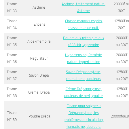
Tisane
Asthme, traitement naturel
20000f o
Asthme
N° 33
Asthme
30
∈
Tisane
Chasse mauvais esprits,
12500f o
Encens
N° 34
chasse mari de nuit.
20
∈
Tisane
Pour mieux retenir, mieux
20000f
Aide-mémoire
N° 35
réfléchir, apprendre
ou
30
∈
Tisane
Hypertension, Remède
20000f
Régulateur
N° 36
naturel hypertension
ou
30
∈
Tisane
Savon Drépanocytose,
12500f
Savon Drépa
N° 37
rhumatisme, douleurs
ou
20
∈
Tisane
Crème Drépanocytose,
12500f
Crème Drépa
N° 38
douleurs de nerf, goutte
ou
20
∈
Tisane pour soigner la
Tisane
Drépanocytose, les
Poudre Drépa
20000fou3
N° 39
problèmes de circulation,
rhumatisme, douleurs.