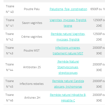
Tisane
Poudre Palu
Paludisme, foie, constipation
6500f ou 1
N° 40
Tisane
Vaginites, mycoses, frigidité,
12500f o
Savon vaginites
N° 41
teigne
20
∈
Tisane
Remède naturel Vaginites,
12500f o
Crème vaginites
N°42
mycoses, frigidité
20
∈
Tisane
Infections urinaires,
20000f o
Poudre MST
N°43
traitement naturel MS
T
30
∈
Remède Naturel
Tisane
20000f o
Antibiotex 2S
Staphylocoques,
N°44
30
∈
streptocoques
Tisane
Remède naturel Candida
20000f o
Infections rebelles
N°45
albicans, trichomonas
30
∈
Tisane
Remède naturel Hépatite B,
20000f o
Antivirex 2H
N°46
Hépatite C
30
∈