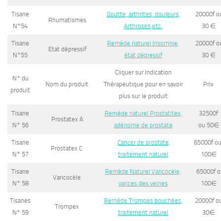
Tisane
Goutte, arthrites, douleurs,
20000f o
Rhumatismes
N°54
Arthroses,etc
30
∈
Tisane
Remède naturel Insomnie,
20000f o
Etat dépressif
N°55
état dépressif
30
∈
Cliquer sur Indication
N° du
Nom du produit
Thérapeutique pour en savoir
Prix
produit
plus sur le produit
Tisane
Remède naturel Prostatites,
32500f
Prostatex A
N° 56
adénome de prostate
ou 50
∈
Tisane
Cancer de prostate,
65000f o
Prostatex C
N° 57
traitement naturel
100
∈
Tisane
Remède Naturel Varicocèle,
65000f o
Varicocèle
N° 58
varices des veines
100
∈
Tisanes
Remède Trompes bouchées,
20000f o
Trompex
N° 59
traitement naturel
30
∈