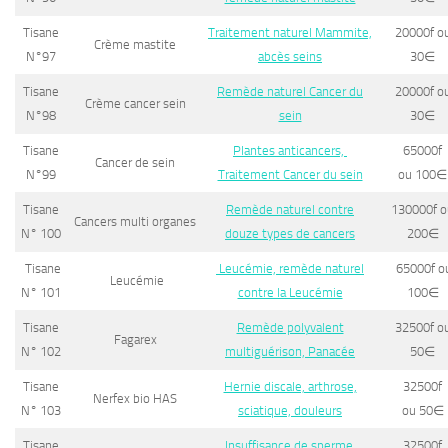
Tisane
Traitement naturel Mammite,
20000f o
Crème mastite
N°97
abcès seins
30
∈
Tisane
Remède naturel Cancer du
20000f o
Crème cancer sein
N°98
sein
30
∈
Tisane
Plantes anticancers,
65000f
Cancer de sein
N°99
Traitement Cancer du sein
ou 100
∈
Tisane
Remède naturel contre
130000f o
Cancers multi organes
N° 100
douze types de cancers
200
∈
Tisane
Leucémie, remède naturel
65000f o
Leucémie
N° 101
contre la Leucémie
100
∈
Tisane
Remède polyvalent
32500f o
Fagarex
N° 102
multiguérison, Panacée
50
∈
Tisane
Hernie discale, arthrose,
32500f
Nerfex bio HAS
N° 103
sciatique, douleurs
ou 50
∈
Tisane
Insuffisance de sperme,
32500f