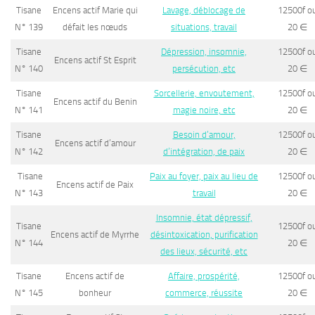
Tisane
Encens actif Marie qui
Lavage, déblocage de
12500f o
N° 139
défait les nœuds
situations, travail
20
∈
Tisane
Dépression, insomnie,
12500f o
Encens actif St Esprit
N° 140
persécution, etc
20
∈
Tisane
Sorcellerie, envoutement,
12500f o
Encens actif du Benin
N° 141
magie noire, etc
20
∈
Tisane
Besoin d’amour,
12500f o
Encens actif d’amour
N° 142
d’intégration, de paix
20
∈
Tisane
Paix au foyer, paix au lieu de
12500f o
Encens actif de Paix
N° 143
travail
20
∈
Insomnie, état dépressif,
Tisane
12500f o
Encens actif de Myrrhe
désintoxication, purification
N° 144
20
∈
des lieux, sécurité, etc
Tisane
Encens actif de
Affaire, prospérité,
12500f o
N° 145
bonheur
commerce, réussite
20
∈