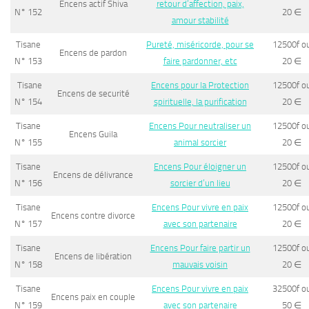
Encens actif Shiva
retour d’affection, paix,
N° 152
20
∈
amour stabilité
Tisane
Pureté, miséricorde, pour se
12500f o
Encens de pardon
N° 153
faire pardonner, etc
20
∈
Tisane
Encens pour la Protection
12500f o
Encens de securité
N° 154
spirituelle, la purification
20
∈
Tisane
Encens Pour neutraliser un
12500f o
Encens Guila
N° 155
animal sorcier
20
∈
Tisane
Encens Pour éloigner un
12500f o
Encens de délivrance
N° 156
sorcier d’un lieu
20
∈
Tisane
Encens Pour vivre en paix
12500f o
Encens contre divorce
N° 157
avec son partenaire
20
∈
Tisane
Encens Pour faire partir un
12500f o
Encens de libération
N° 158
mauvais voisin
20
∈
Tisane
Encens Pour vivre en paix
32500f o
Encens paix en couple
N° 159
avec son partenaire
50
∈