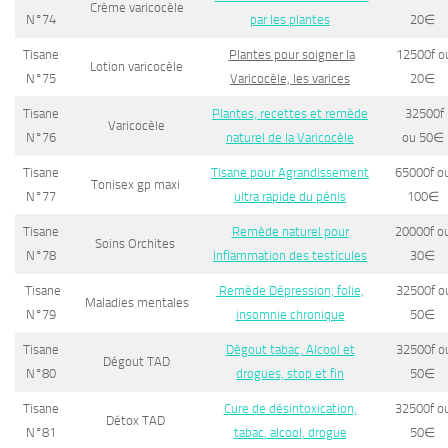
Crème varicocèle
N°74
par les plantes
20
∈
Tisane
Plantes pour soigner la
12500f o
Lotion varicocèle
N°75
Varicocèle, les varices
20
∈
Tisane
Plantes, recettes et remède
32500f
Varicocèle
N°76
naturel de la Varicocèle
ou 50
∈
Tisane
Tisane pour Agrandissement
65000f o
Tonisex gp maxi
N°77
ultra rapide du pénis
100
∈
Tisane
Remède naturel pour
20000f o
Soins Orchites
N°78
Inflammation des testicules
30
∈
Tisane
Remède Dépression, folie,
32500f o
Maladies mentales
N°79
insomnie chronique
50
∈
Tisane
Dégout tabac, Alcool et
32500f o
Dégout TAD
N°80
drogues, stop et fin
50
∈
Tisane
Cure de désintoxication,
32500f o
Détox TAD
N°81
tabac, alcool, drogue
50
∈