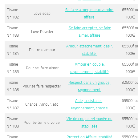
Tisane
Se faire aimer, mieux vendre,
65
500f o
Love soap
N° 182
affaire
100
∈
Tisane
Se faire accepter, se faire
655
00f o
Love Powder
N° 183
aimer, affaire
100
∈
Tisane
Amour, attachement, désir,
65
500f o
Philtre d’amour
N° 184
stabilité
100
∈
Tisane
Amour en couple,
65
500f o
Pour se faire aimer
N° 185
rayonnement, stabilité
100
∈
Tisane
Respect dans un groupe,
32500f o
Pour se faire respecter
N° 186
rayonnement
100
∈
Tisane
Aide, assistance,
65500f o
Chance, Amour, etc
N° 187
rayonnement, chance
100
∈
Tisane
Vie de couple retrouvée ou
65500f o
Pour éviter le divorce
N° 188
stabilisée
100
∈
Tisane
Protection,Affaire, stabilité
65500f o