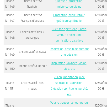
Tisane
Encens actif St
Guérison, protection,
12500f o
N° 146
Raphaèl
miséricorde divine
20
∈
Tisane
Encens actif St
Protection, triple retour,
12500f o
N° 147
François d’assisse
guérison spirituelle,
20
∈
Guérison spirituelle, Santé,
Tisane
Encens actif des 7
12500f o
amour, protection,
N° 148
archanges
20
∈
purification, paix; joie
Tisane
Inspiration, besoin de prendre
12500f o
Encens actif St Gaba
N° 149
une décision
20
∈
Tisane
Inspiration, voyance, vision,
12500f o
Encens actif St Benoit
N° 150
aide, etc
20
∈
Vision, méditation, aide
Tisane
Encens actif Rois
spirituelle, adoration,
12500f o
N° 151
mages
élévation spirituelle, pureté,
20
∈
etc
Pour retrouver l’amour perdu,
Tisane
12500f o