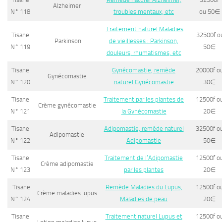
Alzheimer
N° 118
troubles mentaux, etc
ou 50
∈
Traitement naturel Maladies
Tisane
32500f o
Parkinson
de vieillesses : Parkinson,
N° 119
50
∈
douleurs, rhumatismes, etc
Tisane
Gynécomastie, remède
20000f o
Gynécomastie
N° 120
naturel Gynécomastie
30
∈
Tisane
Traitement par les plantes de
12500f o
Crème gynécomastie
N° 121
la Gynécomastie
20
∈
Tisane
Adipomastie, remède naturel
32500f o
Adipomastie
N° 122
Adipomastie
50
∈
Tisane
Traitement de l’Adipomastie
12500f o
Crème adipomastie
N° 123
par les plantes
20
∈
Tisane
Remède Maladies du Lupus,
12500f o
Crème maladies lupus
N° 124
Maladies de peau
20
∈
Tisane
Traitement naturel Lupus et
12500f o