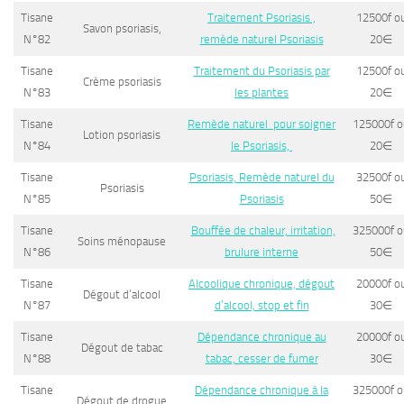
Tisane
Traitement Psoriasis ,
12500f o
Savon psoriasis,
N°82
remède naturel Psoriasis
20
∈
Tisane
Traitement du Psoriasis par
12500f o
Crème psoriasis
N°83
les plantes
20
∈
Tisane
Remède naturel pour soigner
125000f o
Lotion psoriasis
N°84
le Psoriasis,
20
∈
Tisane
Psoriasis, Remède naturel du
32500f o
Psoriasis
N°85
Psoriasis
50
∈
Tisane
Bouffée de chaleur, irritation,
325000f o
Soins ménopause
N°86
brulure interne
50
∈
Tisane
Alcoolique chronique, dégout
20000f o
Dégout d’alcool
N°87
d’alcool, stop et fin
30
∈
Tisane
Dépendance chronique au
20000f o
Dégout de tabac
N°88
tabac, cesser de fumer
30
∈
Tisane
Dépendance chronique à la
325000f o
Dégout de drogue