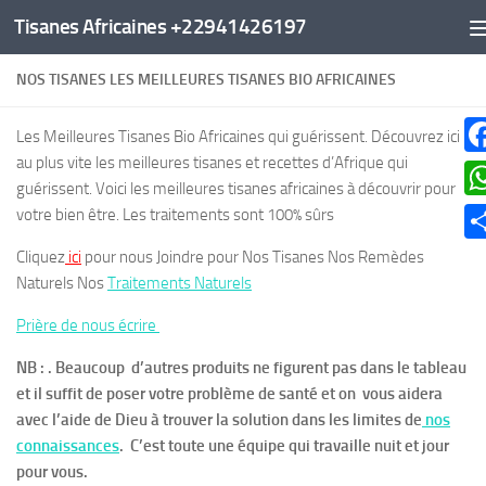
Tisanes Africaines +22941426197
Au dessous du contenu
NOS TISANES LES MEILLEURES TISANES BIO AFRICAINES
Les Meilleures Tisanes Bio Africaines qui guérissent. Découvrez ici
au plus vite les meilleures tisanes et recettes d’Afrique qui
Fa
guérissent. Voici les meilleures tisanes africaines à découvrir pour
Wh
votre bien être. Les traitements sont 100% sûrs
Pa
Cliquez
ici
pour nous Joindre pour Nos Tisanes Nos Remèdes
Naturels Nos
Traitements Naturels
Prière de nous écrire
NB : . Beaucoup d’autres produits ne figurent pas dans le tableau
et il suffit de poser votre problème de santé et on vous aidera
avec l’aide de Dieu à trouver la solution dans les limites de
nos
connaissances
. C’est toute une équipe qui travaille nuit et jour
pour vous.