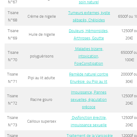
N°67
soin naturel
Tisane
Tumeurs externes, kyste
Crème de nigelle
6500f ou 1
N°68
sébacés, Chéloïdes
Tisane
Douleurs, Hémorroïdes,
12500f o
Huile de nigelle
N°69
Arthroses, Goutte
20
∈
Maladies bizarre,
Tisane
65000f o
polyguérisons
intoxication,
N°70
100
∈
FoieConstipation
Tisane
Remède naturel contre
20000f o
Pipi au lit adulte
N°71
Enurésie ou Pipi au lit
30
∈
Impuissance, Pannes
Tisane
12500f o
Racine gouro
sexuelles, éjaculation
N°72
20
∈
précoce
Tisane
Dysfonction érectile,
12500f o
Cailloux supersex
N°73
impuissance sexuelle
20
∈
Tisane
Traitement de la Varicocèle
12000f o