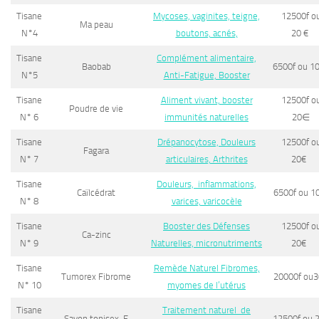
Tisane
Mycoses, vaginites, teigne,
12500f o
Ma peau
N°4
boutons, acnés,
20
€
Tisane
Complément alimentaire,
Baobab
6500f ou 1
N°5
Anti-Fatigue, Booster
Tisane
Aliment vivant, booster
12500f o
Poudre de vie
N° 6
immunités naturelles
20
∈
Tisane
Drépanocytose, Douleurs
12500f o
Fagara
N° 7
articulaires, Arthrites
20
€
Tisane
Douleurs, inflammations,
Caïlcédrat
6500f ou 1
N° 8
varices, varicocèle
Tisane
Booster des Défenses
12500f o
Ca-zinc
N° 9
Naturelles, micronutriments
20
€
Tisane
Remède Naturel Fibromes,
Tumorex Fibrome
20000f ou
N° 10
myomes de l’utérus
Tisane
Traitement naturel de
Savon tonisex E
12500f ou 