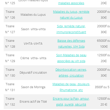
Lotion maladies lupus
N° 125
maladies associées
20
∈
Tisane
Maladies du lupus, remède
20000f o
Maladies du Lupus
N° 126
naturel du Lupus
30
∈
Tisane
Sida, remède naturel,
20000f o
Savon vihta-vihta
N° 127
immunoreconstituant
30
∈
Tisane
Baisse des défenses
65000f o
VIHTA-VIHTA
N° 128
naturelles, VIH Sida
100
∈
Tisane
Soin Maladies de peau
12500f o
Crème vitha- vihta
N° 129
associées au vih sida
20
∈
Tisane
Désintoxication veines,
20000f o
Dépuratif circulation
N° 130
artères, circulation
30
∈
Tisane
Maladies de peau, douleurs,
Savon de Moringa
3500f ou 5
N° 131
Rhumatisme, etc
Tisane
Encens pour la Paix, amour,
12500f o
Encens actif de Tibé
N° 132
gaité, pureté, sécurité
20
∈