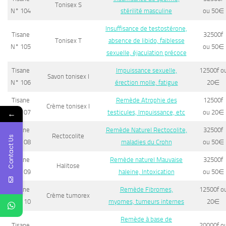
Tonisex S
N° 104
stérilité masculine
ou 50
∈
Insuffisance de testostérone,
Tisane
32500f
Tonisex T
absence de libido, faiblesse
N° 105
ou 50
∈
sexuelle, éjaculation précoce
Tisane
Impuissance sexuelle,
12500f o
Savon tonisex I
N° 106
érection molle, fatigue
20
∈
Tisane
Remède Atrophie des
12500f
Crème tonisex I
←
N° 107
testicules, Impuissance, etc
ou 20
∈
Tisane
Remède Naturel Rectocolite,
32500f
Rectocolite
Contact Us
N° 108
maladies du Crohn
ou 50
∈
Tisane
Remède naturel Mauvaise
32500f
Halitose
N° 109
haleine, Intoxication
ou 50
∈
Tisane
Remède Fibromes,
12500f o
Crème tumorex
N° 110
myomes, tumeurs internes
20
∈
Remède à base de
Tisane
20000f o