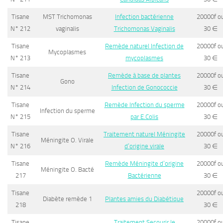
Tisane
MST Trichomonas
Infection bactérienne
20000f o
N° 212
vaginalis
Trichomonas Vaginalis
30
∈
Tisane
Remède naturel Infection de
20000f o
Mycoplasmes
N° 213
mycoplasmes
30
∈
Tisane
Remède à base de plantes
20000f o
Gono
N° 214
Infection de Gonococcie
30
∈
Tisane
Remède Infection du sperme
20000f o
Infection du sperme
N° 215
par E.Colis
30
∈
Tisane
Traitement naturel Méningite
20000f o
Méningite O. Virale
N° 216
d’origine virale
30
∈
Tisane
Remède Méningite d’origine
20000f o
Méningite O. Bacté
217
Bactérienne
30
∈
Tisane
20000f o
Diabète remède 1
Plantes amies du Diabétique
218
30
∈
Tisane
Traitement Secourir le
20000f o