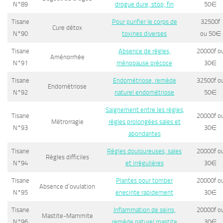
N°89
drogue dure, stop, fin
50
∈
Tisane
Pour purifier le corps de
32500f
Cure détox
N°90
toxines diverses
ou 50
∈
Tisane
Absence de règles,
20000f o
Aménorrhée
N°91
ménopause précoce
30
∈
Tisane
Endométriose, remède
32500f o
Endométriose
N°92
naturel endométriose
50
∈
Saignement entre les règles,
Tisane
20000f o
Métrorragie
règles prolongées sales et
N°93
30
∈
abondantes
Tisane
Règles douloureuses, sales
20000f o
Règles difficiles
N°94
et irrégulières
30
∈
Tisane
Plantes pour tomber
20000f o
Absence d’ovulation
N°95
enecinte rapidement
30
∈
Tisane
Inflammation de seins,
20000f o
Mastite-Mammite
N°96
remède naturel mastite
30
∈