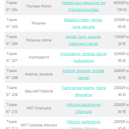
Tisane
Plantes pour déboucher les
65500f o
Trompex Potion
N° 204
Trompes bouchées
100
∈
Tisane
Maladies virales, Herpes,
32500f o
Polyvirex
N° 205
zona, varicelle
50
∈
Tisane
Herpès, zona, varicelle,
12500f o
Polyvirex crème
N° 206
traitement naturel
20
∈
Tisane
Hydrosalpinx, remède naturel
32500f o
Hydrosalpinx
N° 207
Hydrosalpinx
50
∈
Tisane
Anémie, anorexie, remède
20000f o
Anémie, anorexie
N° 208
naturel
30
∈
Tisane
Tisane amaigrissante, tisane
20000f o
Dépuratif Obésité
N° 209
dépurative
30
∈
Tisane
Infection bactérienne
20000f o
MST Chlamydia
N° 210
Chlamydia
30
∈
Tisane
Infection bactérienne
20000f o
MST Candidas Albicans
N° 211
Candidas Albicans
30
∈