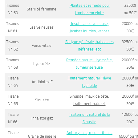
Tisanes
Plantes et remède pour
32500f
Stérilité féminine
N° 60
tomber enceinte
ou 50
∈
Tisanes
Insuffisance veineuse,
20000f o
Les veineuses
N°61
Jambes lourdes, varices
30
∈
Tisanes
Fatigue générale, baisse des
32500f o
Force vitale
N° 62
défenses, etc
50
∈
Tisanes
Remède naturel Hydrocèle,
20000f o
hydrocèle
N° 63
tumeur séreuse
30
∈
Tisane
Traitement naturel Fièvre
20000f o
Antibiotex F
N° 64
typhoïde
30
∈
Tisane
Sinusite, maux de tête,
20000f o
Sinusite
N° 65
traitement naturel
30
∈
Tisane
Traitement naturel de la
12500f o
Inhalator gaz
N°66
Sinusite
20
∈
Tisane
Antioxydant, reconstituant,
Graine de nigelle
6500f ou 1