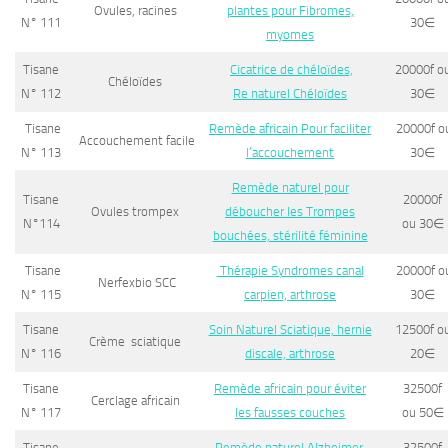
Ovules, racines
plantes pour Fibromes,
N° 111
30
∈
myomes
Tisane
Cicatrice de chéloïdes,
20000f o
Chéloïdes
N° 112
Re naturel Chéloïdes
30
∈
Tisane
Remède africain Pour faciliter
20000f o
Accouchement facile
N° 113
l’accouchement
30
∈
Remède naturel pour
Tisane
20000f
Ovules trompex
déboucher les Trompes
N°114
ou 30
∈
bouchées, stérilité féminine
Tisane
Thérapie Syndromes canal
20000f o
Nerfexbio SCC
N° 115
carpien, arthrose
30
∈
Tisane
Soin Naturel Sciatique, hernie
12500f o
Crème sciatique
N° 116
discale, arthrose
20
∈
Tisane
Remède africain pour éviter
32500f
Cerclage africain
N° 117
les fausses couches
ou 50
∈
Tisane
Remède naturel Alzheimer,
32500f