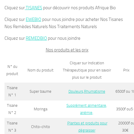
Cliquez sur
TISANES
pour découvrir nos produits Afrique Bio
Cliquez sur
EWEBIO
pour nous joindre pour acheter Nos Tisanes
Nos Remèdes Naturels Nos Traitements Naturels
Cliquez sur
REMEDBIO
pour nous joindre
Nos produits et les prix
Cliquer sur Indication
N° du
Nom du produit
Thérapeutique pour en savoir
Prix
produit
plus sur le produit
Tisane
Super baume
Douleurs,Rhumatisme
6500f ou 1
N° 1
Tisane
Supplément alimentaire,
Moringa
3500f ou5
N° 2
anémie,
Tisane
Plantes et produits pour
20000f o
Chito-chito
N° 3
dégraisser
30
€