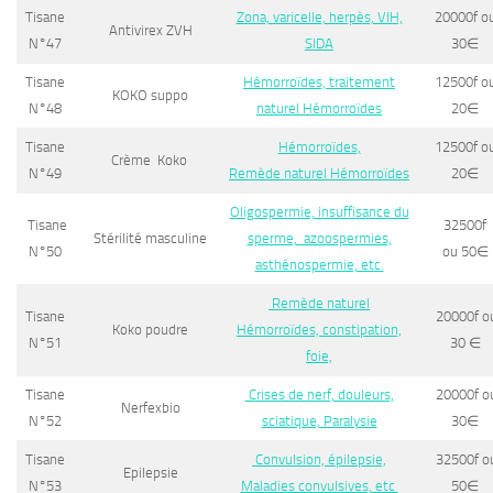
Tisane
Zona, varicelle, herpès, VIH,
20000f o
Antivirex ZVH
N°47
SIDA
30
∈
Tisane
Hémorroïdes, traitement
12500f o
KOKO suppo
N°48
naturel Hémorroïdes
20
∈
Tisane
Hémorroïdes,
12500f o
Crème Koko
N°49
Remède naturel Hémorroïdes
20
∈
Oligospermie, insuffisance du
Tisane
32500f
Stérilité masculine
sperme, azoospermies,
N°50
ou 50
∈
asthénospermie, etc.
Remède naturel
Tisane
20000f o
Koko poudre
Hémorroïdes, constipation,
N°51
30
∈
foie,
Tisane
Crises de nerf, douleurs,
20000f o
Nerfexbio
N°52
sciatique, Paralysie
30
∈
Tisane
Convulsion, épilepsie,
32500f o
Epilepsie
N°53
Maladies convulsives, etc
50
∈