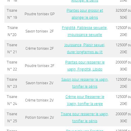
N° 18
Allonger le pénis
20
∈
Tisane
Plantes pour grossir et
32500f o
Poudre tonisex GP
N° 19
allonger le pénis
50
∈
Tisane
Frigidité, Faiblesse sexuelle,
12500f o
Savon tonisex 2F
N°20
impuissance sexuelle
20
∈
Tisane
Jouissance, Plaisir sexuel,
12500f o
Crème tonisex 2F
N° 21
durer longtemps au lit
20
∈
Tisane
Plantes pour resserrer le
20000f o
Poudre tonisex 2F
N° 22
vagin, Frigidité, Libido
30
∈
Tisane
Savon pour resserrer le vagin,
12500f o
Savon tonisex 2V
N° 23
tonifier le pénis
20
∈
Tisane
Crème pour Resserrer le
12500f o
Crème tonisex 2V
N° 24
Vagin, tonifier la verge
20
∈
Tisane
Tisane pour resserrer le vagin,
20000f o
Potion tonisex 2V
N° 25
tonifier le pénis
30
∈