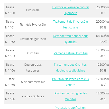
Tisane
Hydrocèle,
R
emède naturel
20000f o
Hydrocèle
N° 160
Hydrocèle
30
∈
Tisane
Traitement de l’hydrocèle
20000f o
Remède Hydrocèle
N° 161
testiculaire
30
∈
Tisane
Remède traditionnel pour
66000f o
Hydrocèle guérison
N° 162
Hydrocèle
100
∈
Tisane
12500f o
Orchites
Remède naturel Orchites
N° 163
20
∈
Tisane
Douleurs aux
Traitement des Orchites,
12500f o
N° 164
testicules
douleurs testiculaires
20
∈
Tisane
Pour avoir la grâce et mieux
12500f o
Aide commerciale
N° 165
vendre
20
∈
Tisane
Plantes pour soigner les
12500f o
Plantes Orchites
N° 166
Orchites
20
∈
Protection, purification,