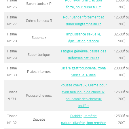
Tisane
Pour avoir une Erection
12500f o
Savon tonisex R
N° 26
forte, pour durer au lit
20
∈
Tisane
Pour Bander fortement et
12500f o
Crème tonisex R
N° 27
durer longtemps au lit
20
∈
Tisane
Impuissance sexuelle,
32500f o
Supersex
N° 28
éjaculation précoce
50
∈
Tisane
Fatigue générale, baisse des
12500f o
Super tonique
N° 29
défenses naturelles
20
∈
Tisane
Ulcère gastroduodénal, zona,
20000f o
Plaies internes
N° 30
varicelle, Plaies
30
∈
Pousse cheveux, Crème pour
Tisane
avoir beaucoup de cheveux,
12500f o
Pousse cheveux
N°31
pour avoir des cheveux
20
∈
touffus
Tisane
Diabète, remède
12500f o
Diabète
N° 32
naturel diabète, bon remède
20
∈