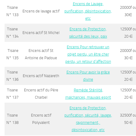
Encens de Lavage,
Tisane
20000f o
Encens de lavage actif
purification, désintoxication,
N° 133
30
∈
etc
Tisane
Encens de Protection,
12500f o
Encens actif St Michel
N° 134
sécurité des lieux, paix
20
∈
Encens Pour retrouver un
Tisane
Encens actif St
20000f o
objet perdu, un être cher
N° 135
Antoine de Padoue
30
∈
perdu, un retour d’affection
Tisane
Encens Pour avoir la grâce
12500f o
Encens actif Nazareth
N° 136
divine
20
∈
Tisane
Encens actif du Père
Remède Stérilité,
12500f o
N° 137
Charbel
malchances, mauvais esprit
20
∈
Encens de Protection,
Tisane
Encens actif
purification, sécurité, lavage,
32500f o
N° 138
Polyvalent
rayonnement,
50
∈
désintoxication, etc