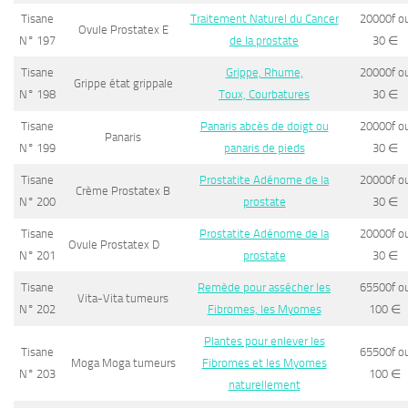
Tisane
Traitement Naturel du Cancer
20000f o
Ovule Prostatex E
N° 197
de la prostate
30
∈
Tisane
Grippe, Rhume,
20000f o
Grippe état grippale
N° 198
Toux, Courbatures
30
∈
Tisane
Panaris abcès de doigt ou
20000f o
Panaris
N° 199
panaris de pieds
30
∈
Tisane
Prostatite Adénome de la
20000f o
Crème Prostatex B
N° 200
prostate
30
∈
Tisane
Prostatite Adénome de la
20000f o
Ovule Prostatex D
N° 201
prostate
30
∈
Tisane
Remède pour assécher les
65500f o
Vita-Vita tumeurs
N° 202
Fibromes, les Myomes
100
∈
Plantes pour enlever les
Tisane
65500f o
Moga Moga tumeurs
Fibromes et les Myomes
N° 203
100
∈
naturellement