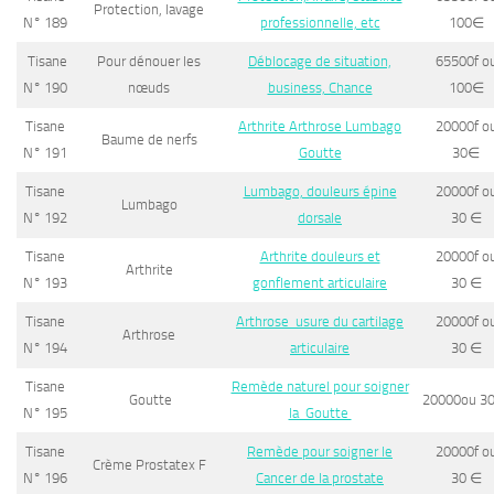
Protection, lavage
N° 189
professionnelle, etc
100
∈
Tisane
Pour dénouer les
Déblocage de situation,
65500f o
N° 190
nœuds
business, Chance
100
∈
Tisane
Arthrite Arthrose Lumbago
20000f o
Baume de nerfs
N° 191
Goutte
30
∈
Tisane
Lumbago, douleurs épine
20000f o
Lumbago
N° 192
dorsale
30
∈
Tisane
Arthrite douleurs et
20000f o
Arthrite
N° 193
gonflement articulaire
30
∈
Tisane
Arthrose usure du cartilage
20000f o
Arthrose
N° 194
articulaire
30
∈
Tisane
Remède naturel pour soigner
Goutte
20000ou 3
N° 195
la Goutte
Tisane
Remède pour soigner le
20000f o
Crème Prostatex F
N° 196
Cancer de la prostate
30
∈