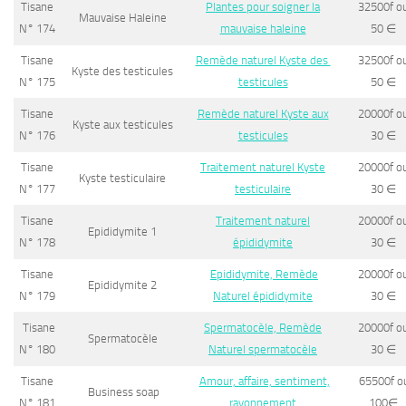
Tisane
Plantes pour soigner la
32500f o
Mauvaise Haleine
N° 174
mauvaise haleine
50
∈
Tisane
Remède naturel Kyste des
32500f o
Kyste des testicules
N° 175
testicules
50
∈
Tisane
Remède naturel Kyste aux
20000f o
Kyste aux testicules
N° 176
testicules
30
∈
Tisane
Traitement naturel Kyste
20000f o
Kyste testiculaire
N° 177
testiculaire
30
∈
Tisane
Traitement naturel
20000f o
Epididymite 1
N° 178
épididymite
30
∈
Tisane
Epididymite, Remède
20000f o
Epididymite 2
N° 179
Naturel épididymite
30
∈
Tisane
Spermatocèle, Remède
20000f o
Spermatocèle
N° 180
Naturel spermatocèle
30
∈
Tisane
Amour, affaire, sentiment,
65500f o
Business soap
N° 181
rayonnement
100
∈