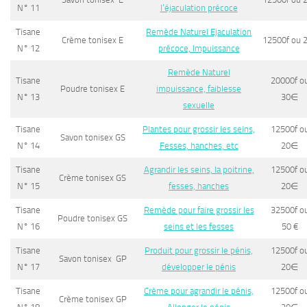
N° 11
l’éjaculation précoce
Tisane
Remède Naturel Ejaculation
Crème tonisex E
12500f ou 
N° 12
précoce, Impuissance
Remède Naturel
Tisane
20000f o
Poudre tonisex E
impuissance, faiblesse
N° 13
30
∈
sexuelle
Tisane
Plantes pour grossir les seins,
12500f o
Savon tonisex GS
N° 14
Fesses, hanches, etc
20
∈
Tisane
Agrandir les seins, la poitrine,
12500f o
Crème tonisex GS
N° 15
fesses, hanches
20
∈
Tisane
Remède pour faire grossir les
32500f o
Poudre tonisex GS
N° 16
seins et les fesses
50 €
Tisane
Produit pour grossir le pénis,
12500f o
Savon tonisex GP
N° 17
développer le pénis
20
∈
Tisane
Crème pour agrandir le pénis,
12500f o
Crème tonisex GP