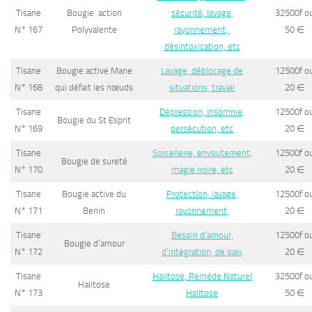
Tisane
Bougie action
sécurité, lavage,
32500f o
N° 167
Polyvalente
rayonnement,
50
∈
désintoxication, etc
Tisane
Bougie active Marie
Lavage, déblocage de
12500f o
N° 168
qui défait les nœuds
situations, travail
20
∈
Tisane
Dépression, insomnie,
12500f o
Bougie du St Esprit
N° 169
persécution, etc
20
∈
Tisane
Sorcellerie, envoutement,
12500f o
Bougie de sureté
N° 170
magie noire, etc
20
∈
Tisane
Bougie active du
Protection, lavage,
12500f o
N° 171
Benin
rayonnement,
20
∈
Tisane
Besoin d’amour,
12500f o
Bougie d’amour
N° 172
d’intégration, de paix
20
∈
Tisane
Halitose, Remède Naturel
32500f o
Halitose
N° 173
Halitose
50
∈