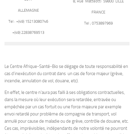
8, Rue Mattéotti 59800 LILLE
ALLEMAGNE
FRANCE
Tel : +(49) 15213080746
Tel ; 0753897969
+(49) 22838769513
Le Centre Afrique-Santé-Bio se dégage de toute responsabilité en
cas d’inexécution du contrat dans un cas de force majeur (grève,
incendie, annulation de vol, douane, etc).
En effet, le centre n’aura pas failli à ses obligations contractuelles,
dans la mesure où leur exécution sera retardée, entravée ou
empêchée par un cas fortuit ou une force majeure par exemple
envoi retardé pour problème de compagnie de transport, vol
annulé pour cause de maladie ou de grève, contrôle de douane, etc.
Ces cas, imprévisibles, indépendants de notre volonté ne pourront