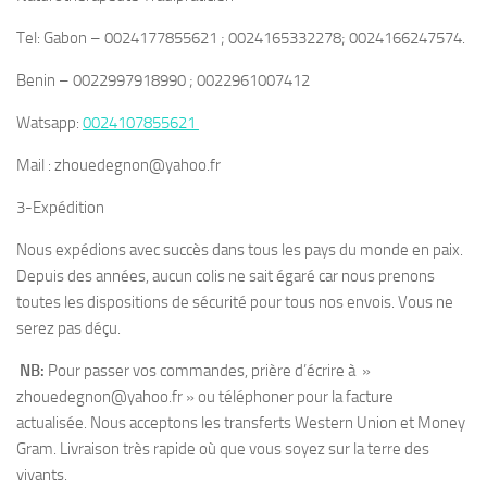
Tel: Gabon – 0024177855621 ; 0024165332278; 0024166247574.
Benin – 0022997918990 ; 0022961007412
Watsapp:
0024107855621
Mail : zhouedegnon@yahoo.fr
3-Expédition
Nous expédions avec succès dans tous les pays du monde en paix.
Depuis des années, aucun colis ne sait égaré car nous prenons
toutes les dispositions de sécurité pour tous nos envois. Vous ne
serez pas déçu.
NB:
Pour passer vos commandes, prière d’écrire à »
zhouedegnon@yahoo.fr » ou téléphoner pour la facture
actualisée. Nous acceptons les transferts Western Union et Money
Gram. Livraison très rapide où que vous soyez sur la terre des
vivants.