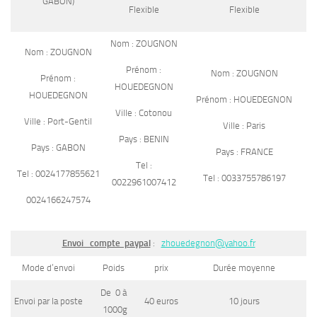
GABON)
Flexible
Flexible
Nom : ZOUGNON
Nom : ZOUGNON
Prénom :
Nom : ZOUGNON
Prénom :
HOUEDEGNON
HOUEDEGNON
Prénom : HOUEDEGNON
Ville : Cotonou
Ville : Port-Gentil
Ville : Paris
Pays : BENIN
Pays : GABON
Pays : FRANCE
Tel :
Tel : 0024177855621
Tel : 0033755786197
0022961007412
0024166247574
Envoi compte paypal
:
zhouedegnon@yahoo.fr
Mode d’envoi
Poids
prix
Durée moyenne
De 0 à
Envoi par la poste
40 euros
10 jours
1000g