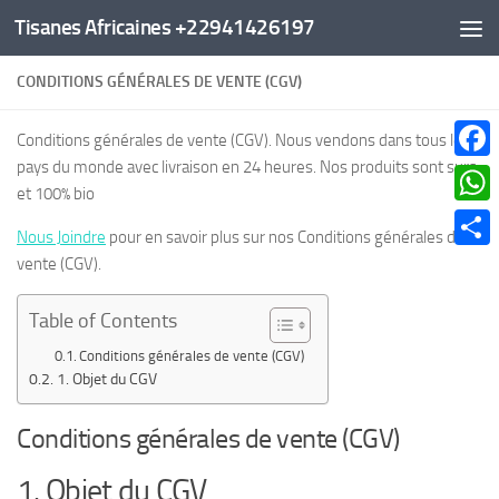
Tisanes Africaines +22941426197
Au dessous du contenu
CONDITIONS GÉNÉRALES DE VENTE (CGV)
Conditions générales de vente (CGV). Nous vendons dans tous les
pays du monde avec livraison en 24 heures. Nos produits sont surs
Faceb
et 100% bio
What
Nous Joindre
pour en savoir plus sur nos Conditions générales de
Parta
vente (CGV).
Table of Contents
Conditions générales de vente (CGV)
1. Objet du CGV
Conditions générales de vente (CGV)
1. Objet du CGV