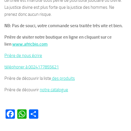
certifiée est interdite sous peine de poursuite judiciaire ou divine.
La justice divine est plus forte que la justice des hommes. Ne
prenez donc aucun risque.
NB: Pas de souci, votre commande sera traitée très vite et bien.
Prière de visiter notre boutique en ligne en cliquant sur ce
lien
www.africbio.com
Prière de nous écrire
téléphoner à 0024177855621
Prière de découvrir la liste
des produits
Prière de découvrir
notre catalogue
Facebook
WhatsApp
Partager