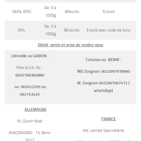
De 0 à
Delta EMS
80euros
6 jours
1000g
De 0 à
DHL
80 euros
3 jours avec code de suivi.
1000g
Dépôt vente et prise de rendez-vous
Libreville au GABON :
Cotonou au BENIN :
Mlle ELVA: tel
:
MD Zougnon: 0022997918990
0024166382880
M. Zougnon 0022961007412 (
ou 065422295 ou
whatsApp)
062743425
ALLEMAGNE
FRANCE
M. Djivoh Noël
Md Lembe Sara Hélène
AKAZIENWEG 13, Bonn
5317