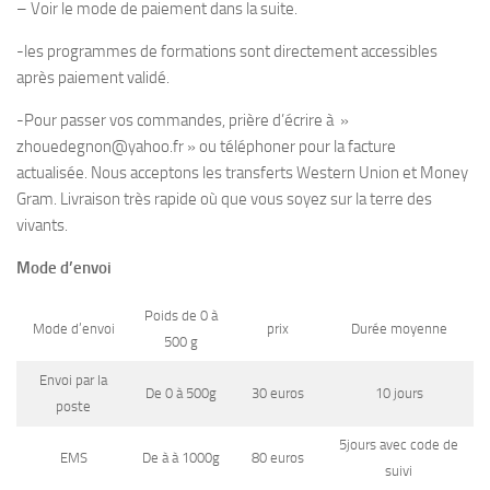
– Voir le mode de paiement dans la suite.
-les programmes de formations sont directement accessibles
après paiement validé.
-Pour passer vos commandes, prière d’écrire à »
zhouedegnon@yahoo.fr » ou téléphoner pour la facture
actualisée. Nous acceptons les transferts Western Union et Money
Gram. Livraison très rapide où que vous soyez sur la terre des
vivants.
Mode d’envoi
Poids de 0 à
Mode d’envoi
prix
Durée moyenne
500 g
Envoi par la
De 0 à 500g
30 euros
10 jours
poste
5jours avec code de
EMS
De à à 1000g
80 euros
suivi