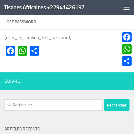
Tisanes Africaines +22941426197
Au dessous du contenu
LOST PASSWORD
[user_registration_lost_password]
Faceb
Facebook
WhatsApp
Partager
What
Parta
SUIVRE :
Rechercher :
ARTICLES RÉCENTS