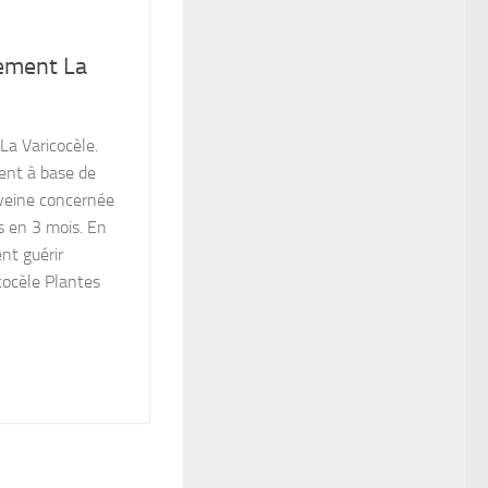
lement La
La Varicocèle.
ent à base de
 veine concernée
s en 3 mois. En
nt guérir
cocèle Plantes
ok
tsApp
rtager