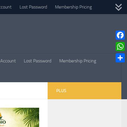
ccount
Lost Password
Membership Pricing
Faceb
What
Account
Lost Password
Membership Pricing
Parta
PLUS