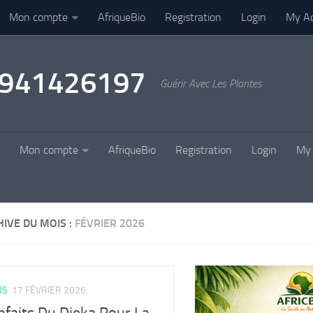
Mon compte
AfriqueBio
Registration
Login
My A
22941426197
Guérir Avec Les Plantes
Mon compte
AfriqueBio
Registration
Login
My 
IVE DU MOIS :
FÉVRIER 2026
RS
17 FÉVRIER 2026