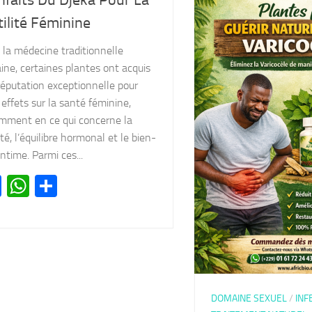
nfaits Du Djeka Pour La
tilité Féminine
 la médecine traditionnelle
aine, certaines plantes ont acquis
réputation exceptionnelle pour
 effets sur la santé féminine,
mment en ce qui concerne la
lité, l’équilibre hormonal et le bien-
intime. Parmi ces...
Facebook
WhatsApp
Partager
DOMAINE SEXUEL
/
INF