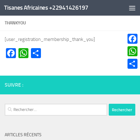
Tisanes Africaines +22941426197
Au dessous du contenu
THANKYOU
[user_registration_membership_thank_you]
Faceb
Facebook
WhatsApp
Partager
What
Parta
SUIVRE :
Rechercher :
ARTICLES RÉCENTS