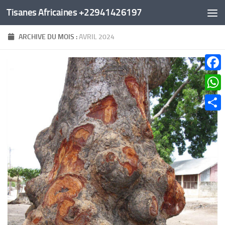
Tisanes Africaines +22941426197
Au dessous du contenu
ARCHIVE DU MOIS :
AVRIL 2024
Faceb
What
Parta