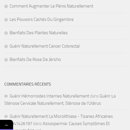
Comment Augmenter Le Pénis Naturellement
Les Pouvoirs Cachés Du Gingembre
Bienfaits Des Plantes Naturelles
Guérir Naturellement Cancer Colorectal
Bienfaits De Rose De Jéricho
COMMENTAIRES RÉCENTS
Guérir Hémorroïdes Internes Naturellement
dans
Guérir La
Sténose Cervicale Naturellement, Sténose de l’Utérus
Guérir Naturellement La Microlithiase - Tisanes Africaines
←
+22941426197
dans
Azoospermie: Causes Symptômes Et