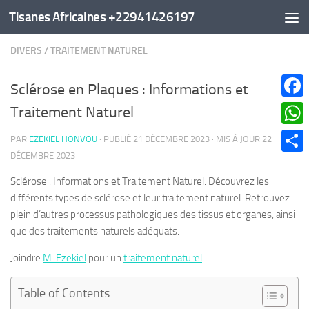
Tisanes Africaines +22941426197
Au dessous du contenu
DIVERS
/
TRAITEMENT NATUREL
Sclérose en Plaques : Informations et
Faceb
Traitement Naturel
What
PAR
EZEKIEL HONVOU
· PUBLIÉ
21 DÉCEMBRE 2023
· MIS À JOUR
22
DÉCEMBRE 2023
Parta
Sclérose : Informations et Traitement Naturel. Découvrez les
différents types de sclérose et leur traitement naturel. Retrouvez
plein d’autres processus pathologiques des tissus et organes, ainsi
que des traitements naturels adéquats.
Joindre
M. Ezekiel
pour un
traitement naturel
Table of Contents