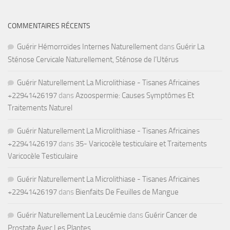
COMMENTAIRES RÉCENTS
Guérir Hémorroïdes Internes Naturellement
dans
Guérir La
Sténose Cervicale Naturellement, Sténose de l’Utérus
Guérir Naturellement La Microlithiase - Tisanes Africaines
+22941426197
dans
Azoospermie: Causes Symptômes Et
Traitements Naturel
Guérir Naturellement La Microlithiase - Tisanes Africaines
+22941426197
dans
35- Varicocèle testiculaire et Traitements
Varicocèle Testiculaire
Guérir Naturellement La Microlithiase - Tisanes Africaines
+22941426197
dans
Bienfaits De Feuilles de Mangue
Guérir Naturellement La Leucémie
dans
Guérir Cancer de
Prostate Avec Les Plantes