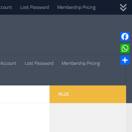
ccount
Lost Password
Membership Pricing
Faceb
What
Account
Lost Password
Membership Pricing
Parta
PLUS