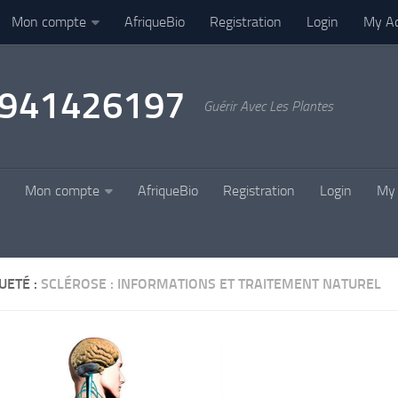
Mon compte
AfriqueBio
Registration
Login
My A
22941426197
Guérir Avec Les Plantes
Mon compte
AfriqueBio
Registration
Login
My 
UETÉ :
SCLÉROSE : INFORMATIONS ET TRAITEMENT NATUREL