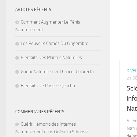
ARTICLES RÉCENTS
Comment Augmenter Le Pénis
Naturellement
Les Pouvoirs Cachés Du Gingembre
Bienfaits Des Plantes Naturelles
DIVE
Guérir Naturellement Cancer Colorectal
21 D
Bienfaits De Rose De Jéricho
Scl
Inf
Nat
COMMENTAIRES RÉCENTS
Sclér
Guérir Hémorroïdes Internes
Natur
Naturellement
dans
Guérir La Sténose
de sc