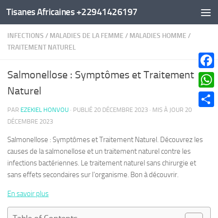
Tisanes Africaines +22941426197
Au dessous du contenu
INFECTIONS
/
MALADIES DE LA FEMME
/
MALADIES HOMME
/
TRAITEMENT NATUREL
Salmonellose : Symptômes et Traitement
Faceb
Naturel
What
PAR
EZEKIEL HONVOU
· PUBLIÉ
20 DÉCEMBRE 2023
· MIS À JOUR
20
Parta
DÉCEMBRE 2023
Salmonellose : Symptômes et Traitement Naturel. Découvrez les
causes de la salmonellose et un traitement naturel contre les
infections bactériennes. Le traitement naturel sans chirurgie et
sans effets secondaires sur l’organisme. Bon à découvrir.
En savoir plus