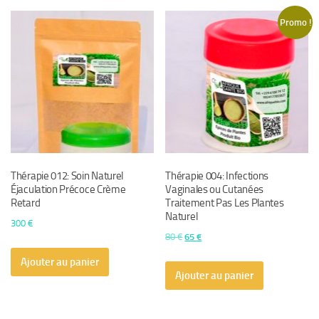
Promo !
Thérapie 012: Soin Naturel
Thérapie 004: Infections
Éjaculation Précoce Crème
Vaginales ou Cutanées
Retard
Traitement Pas Les Plantes
Naturel
300
€
Le
Le
80
€
65
€
prix
prix
Ajouter au panier
initial
actuel
Ajouter au panier
était :
est :
80 €.
65 €.