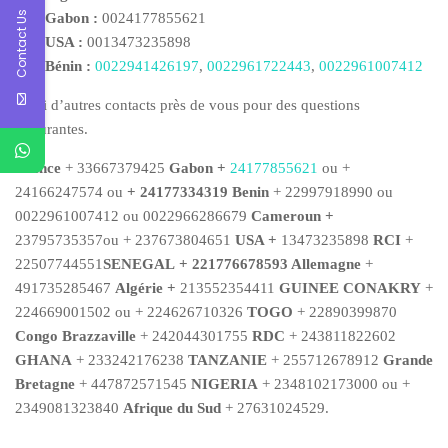
Contact Us
Gabon :
0024177855621
USA :
0013473235898
Bénin :
0022941426197
,
0022961722443
,
0022961007412
Voici d’autres contacts près de vous pour des questions
rassurantes.
France
+ 33667379425
Gabon +
24177855621
ou +
24166247574 ou
+ 24177334319 Benin
+ 22997918990 ou
0022961007412 ou 0022966286679
Cameroun +
23795735357ou + 237673804651
USA +
13473235898
RCI
+
22507744551
SENEGAL
+ 221776678593 Allemagne
+
491735285467
Algérie +
213552354411
GUINEE CONAKRY
+
224669001502 ou + 224626710326
TOGO
+ 22890399870
Congo Brazzaville
+ 242044301755
RDC
+ 243811822602
GHANA
+ 233242176238
TANZANIE
+ 255712678912
Grande
Bretagne
+ 447872571545
NIGERIA
+ 2348102173000 ou +
2349081323840
Afrique du Sud
+ 27631024529.