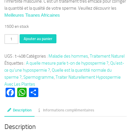
l’infertilité masculine. C’est un traitement très efficace pour corriger
la quantité et la qualité de votre sperme. Veuillez découvrir les
Meilleures Tisanes Africaines
1500 en stock
quantité
Ajouter au panier
de
Thérapie
UGS :
t-408
Catégories :
Maladie des hommes
,
Traitement Naturel
408
Étiquettes :
A quelle mesure parle t-on de hypospermie ?
,
Qu'est-
:
ce qu'une hypospermie ?
,
Quelle est la quantité normale du
Traiter
sperme ?
,
Spermogramme
,
Traiter Naturellement Hypospermie
Naturellement
Avec Les Plantes
l'Hypospermie
Facebook
WhatsApp
Partager
Par
Les
Plantes
Description
Informations complémentaires
Description