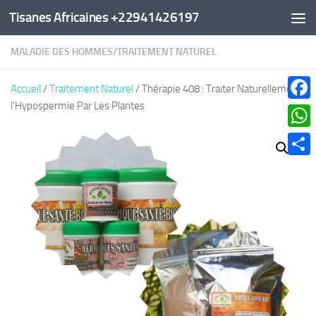
Tisanes Africaines +22941426197
Au dessous du contenu
MALADIE DES HOMMES
/
TRAITEMENT NATUREL
Accueil
/
Traitement Naturel
/ Thérapie 408 : Traiter Naturellement
l’Hypospermie Par Les Plantes
Faceb
What
Parta