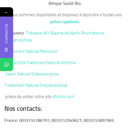
Afrique Santé Bio.
←
Nous sommes disponibles et disposez à répondre a toutes vos
préoccupations.
Contact Us
Découvrez
:
Thérapie 001 Baume de Nerfs Rhumatisme
Drépanocytose
Traitement Naturel Parkinson
Tisane 033 Traitement Naturel Asthme
Savon Naturel Drépanocytose
Traitement Naturel Drépanocytose
prière de visiter notre site
africbio.com
Nos contacts:
France: 0033755786197, 0033752949621, 0033753897969