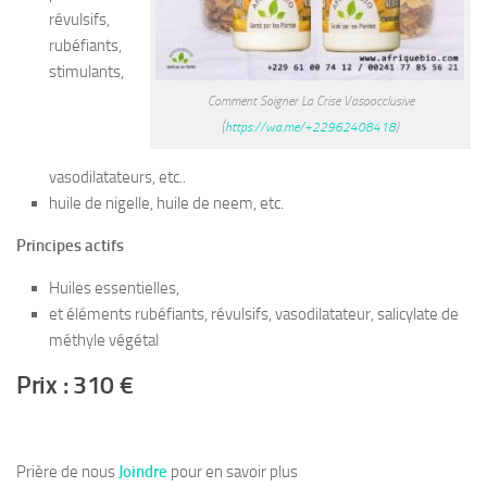
révulsifs,
rubéfiants,
stimulants,
Comment Soigner La Crise Vasoocclusive
(
https://wa.me/+22962408418
)
vasodilatateurs, etc..
huile de nigelle, huile de neem, etc.
Principes actifs
Huiles essentielles,
et éléments rubéfiants, révulsifs, vasodilatateur, salicylate de
méthyle végétal
Prix : 310 €
Prière de nous
Joindre
pour en savoir plus