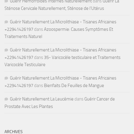
Guérir Hémorroïdes Internes Naturellement
dans
Guérir La
Sténose Cervicale Naturellement, Sténose de l’Utérus
Guérir Naturellement La Microlithiase - Tisanes Africaines
+22941426197
dans
Azoospermie: Causes Symptômes Et
Traitements Naturel
Guérir Naturellement La Microlithiase - Tisanes Africaines
+22941426197
dans
35- Varicocèle testiculaire et Traitements
Varicocèle Testiculaire
Guérir Naturellement La Microlithiase - Tisanes Africaines
+22941426197
dans
Bienfaits De Feuilles de Mangue
Guérir Naturellement La Leucémie
dans
Guérir Cancer de
Prostate Avec Les Plantes
ARCHIVES