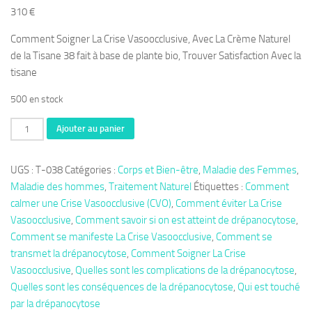
310
€
Comment Soigner La Crise Vasoocclusive, Avec La Crème Naturel
de la Tisane 38 fait à base de plante bio, Trouver Satisfaction Avec la
tisane
500 en stock
quantité
Ajouter au panier
de
Thérapie
UGS :
T-038
Catégories :
Corps et Bien-être
,
Maladie des Femmes
,
038:
Maladie des hommes
,
Traitement Naturel
Étiquettes :
Comment
Comment
calmer une Crise Vasoocclusive (CVO)
,
Comment éviter La Crise
Soigner
Vasoocclusive
,
Comment savoir si on est atteint de drépanocytose
,
La
Comment se manifeste La Crise Vasoocclusive
,
Comment se
Crise Vasoocclusive,
transmet la drépanocytose
,
Comment Soigner La Crise
Remède
Vasoocclusive
,
Quelles sont les complications de la drépanocytose
,
Naturel
Quelles sont les conséquences de la drépanocytose
,
Qui est touché
CVO
par la drépanocytose