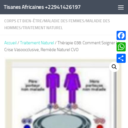
Tisanes Africaines +22941426197
Au dessous du contenu
CORPS ET BIEN-ÊTRE
/
MALADIE DES FEMMES
/
MALADIE DES
HOMMES
/
TRAITEMENT NATUREL
Accueil
/
Traitement Naturel
/ Thérapie 038: Comment Soigner La
Faceb
Crise Vasoocclusive, Remède Naturel CVO
What
Parta