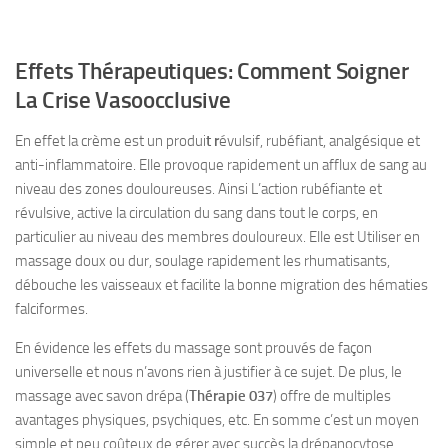
Effets Thérapeutiques: Comment Soigner
La Crise Vasoocclusive
En effet la crème est un produi
t r
évulsif, rubéfiant, analgésique et
anti-inflammatoire. Elle provoque rapidement un afflux de sang au
niveau des zones douloureuses. Ainsi L’action rubéfiante et
révulsive, active la circulation du sang dans tout le corps, en
particulier au niveau des membres douloureux. Elle est Utiliser en
massage doux ou dur, soulage rapidement les rhumatisants,
débouche les vaisseaux et facilite la bonne migration des hématies
falciformes.
En évidence les effets du massage sont prouvés de façon
universelle et nous n’avons rien à justifier à ce sujet. De plus, le
massage avec savon drépa (
Thérapie 037
) offre de multiples
avantages physiques, psychiques, etc. En somme c’est un moyen
simple et peu coûteux de gérer avec succès la drépanocytose