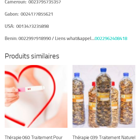
Cameroun:
0023795735357
Gabon:
0024177855621
USA:
0013473235898
Benin:
0022997918990 / Liens what&appel…
0022962408418
Produits similaires
Thérapie 060: Traitement Pour
Thérapie 039: Traitement Naturel