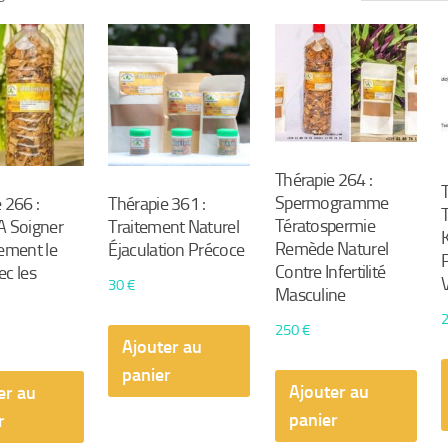
par
popularité
Thérapie 264 :
Spermogramme
 266 :
Thérapie 361 :
Tératospermie
A Soigner
Traitement Naturel
Remède Naturel
ement le
Éjaculation Précoce
Contre Infertilité
c les
30
€
Masculine
250
€
Ajouter au
panier
Ajouter au
er au
panier
r