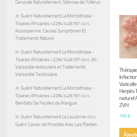
Cervicale Naturellement, Sténose de l’Utérus
Guérir Naturellement La Microlithiase -
Tisanes Africaines +22941426197
dans
Azoospermie: Causes Symptômes Et
Traitements Naturel
Guérir Naturellement La Microlithiase -
Tisanes Africaines +22941426197
dans
35-
Varicocèle testiculaire et Traitements
Thérapie
Varicocèle Testiculaire
Infectio
Varicelle
Guérir Naturellement La Microlithiase -
Herpès 
Tisanes Africaines +22941426197
dans
naturel 
Bienfaits De Feuilles de Mangue
ZVH
150
€
Guérir Naturellement La Leucémie
dans
Guérir Cancer de Prostate Avec Les Plantes
Ajout