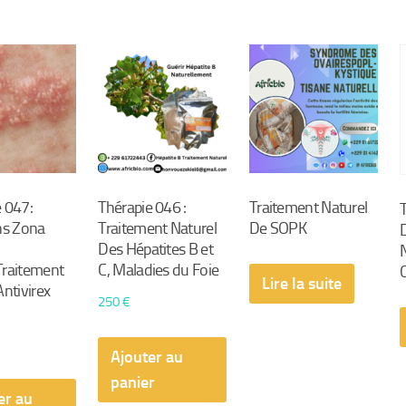
 047:
Thérapie 046 :
Traitement Naturel
ns Zona
Traitement Naturel
De SOPK
Des Hépatites B et
Traitement
C, Maladies du Foie
Lire la suite
Antivirex
250
€
Ajouter au
panier
er au