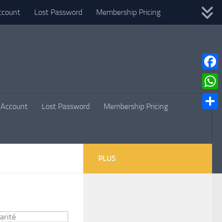
ccount
Lost Password
Membership Pricing
Faceb
What
Account
Lost Password
Membership Pricing
Parta
PLUS