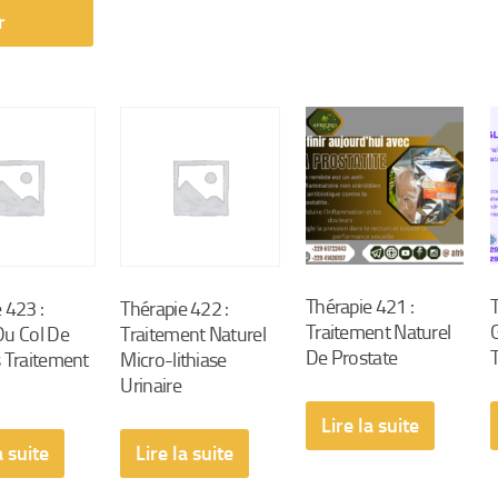
r
Thérapie 421 :
 423 :
Thérapie 422 :
Traitement Naturel
Du Col De
Traitement Naturel
De Prostate
 Traitement
Micro-lithiase
Urinaire
Lire la suite
a suite
Lire la suite