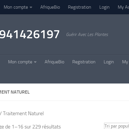
Mon compte
AfriqueBio
Registration
Login
My A
22941426197
Guérir Avec Les Plantes
Mon compte
AfriqueBio
Registration
Login
My 
MENT NATUREL
/ Traitement Naturel
Trié
ge de 1–16 sur 229 résultats