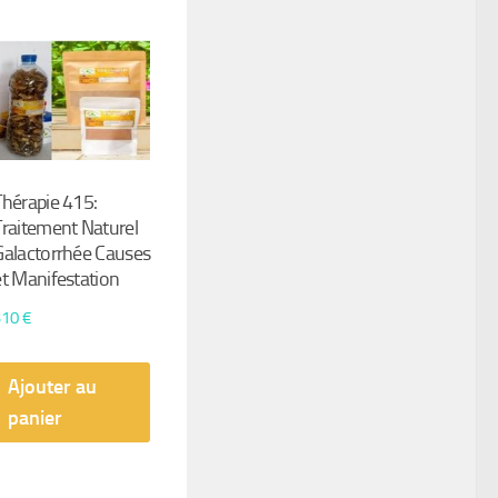
Thérapie 415:
Traitement Naturel
Galactorrhée Causes
et Manifestation
310
€
Ajouter au
panier