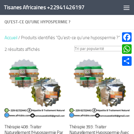
Tisanes Africaines +22941426197
Au dessous du contenu
QU'EST-CE QU'UNE HYPOSPERMIE ?
Accueil
/ Produits identifiés “Qu'est-ce qu'une hypospermie ?”
Faceb
Trié
2 résultats affichés
par
What
popularité
Parta
Thérapie 408 : Traiter
Thérapie 393 : Traiter
Naturellement l’Hypospermie Par
Naturellement Hypospermie Avec