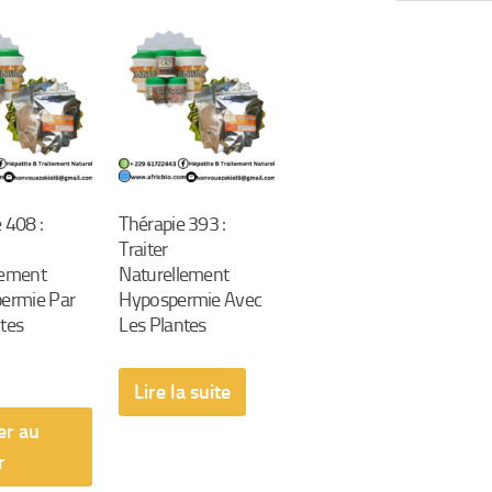
par
popularité
 408 :
Thérapie 393 :
Traiter
lement
Naturellement
permie Par
Hypospermie Avec
tes
Les Plantes
Lire la suite
er au
r