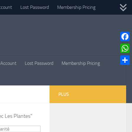
ccount
Lost Password
Membership Pricing
Faceb
What
Account
Lost Password
Membership Pricing
Parta
PLUS
ec Les Plantes”