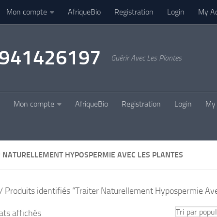
Mon compte
AfriqueBio
Registration
Login
My A
22941426197
Guérir Avec Les Plantes
Mon compte
AfriqueBio
Registration
Login
My 
R NATURELLEMENT HYPOSPERMIE AVEC LES PLANTES
/ Produits identifiés “Traiter Naturellement Hypospermie Av
Trié
ats affichés