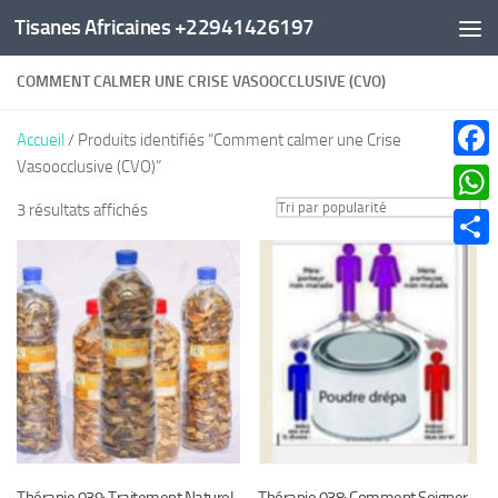
Tisanes Africaines +22941426197
Au dessous du contenu
COMMENT CALMER UNE CRISE VASOOCCLUSIVE (CVO)
Accueil
/ Produits identifiés “Comment calmer une Crise
Vasoocclusive (CVO)”
Faceb
Trié
3 résultats affichés
What
par
Parta
popularité