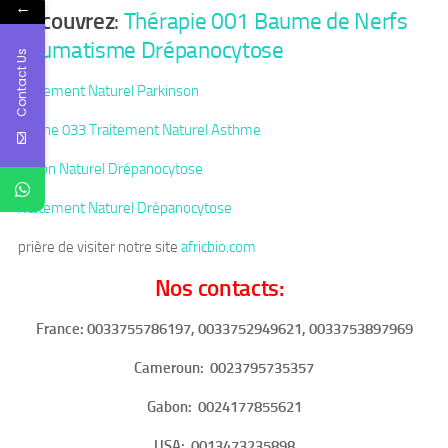
←
Découvrez
:
Thérapie 001 Baume de Nerfs
Rhumatisme Drépanocytose
Contact Us
Traitement Naturel Parkinson
Tisane 033 Traitement Naturel Asthme
Savon Naturel Drépanocytose
Traitement Naturel Drépanocytose
prière de visiter notre site
africbio.com
Nos contacts:
France: 0033755786197, 0033752949621, 0033753897969
Cameroun:
0023795735357
Gabon:
0024177855621
USA:
0013473235898