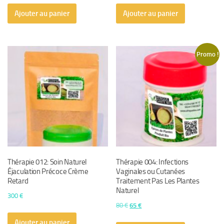
Ajouter au panier
Ajouter au panier
Promo !
Thérapie 012: Soin Naturel
Thérapie 004: Infections
Éjaculation Précoce Crème
Vaginales ou Cutanées
Retard
Traitement Pas Les Plantes
Naturel
300
€
Le
Le
80
€
65
€
prix
prix
Ajouter au panier