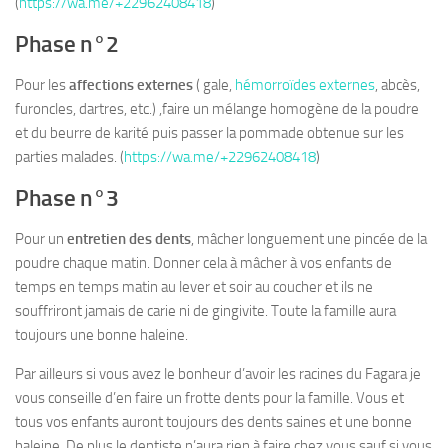
(
https://wa.me/+22962408418
)
Phase n°2
Pour les
affections externes
( gale,
hémorroïdes externes
, abcès,
furoncles, dartres, etc.) ,faire un mélange homogène de la poudre
et du beurre de karité puis passer la pommade obtenue sur les
parties malades. (
https://wa.me/+22962408418
)
Phase n°3
Pour un
entretien des dents
, mâcher longuement une pincée de la
poudre chaque matin. Donner cela à mâcher à vos enfants de
temps en temps matin au lever et soir au coucher et ils ne
souffriront jamais de carie ni de gingivite. Toute la famille aura
toujours une bonne haleine.
Par ailleurs si vous avez le bonheur d’avoir les racines du Fagara je
vous conseille d’en faire un frotte dents pour la famille. Vous et
tous vos enfants auront toujours des dents saines et une bonne
haleine. De plus le dentiste n’aura rien à faire chez vous sauf si vous