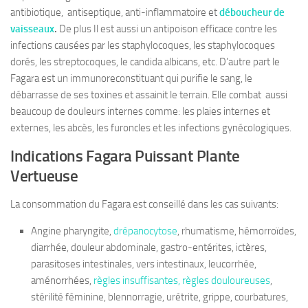
antibiotique, antiseptique, anti-inflammatoire et
déboucheur de
vaisseaux
.
De plus Il est aussi un antipoison efficace contre les
infections causées par les staphylocoques, les staphylocoques
dorés, les streptocoques, le candida albicans, etc. D’autre part le
Fagara est un immunoreconstituant qui purifie le sang, le
débarrasse de ses toxines et assainit le terrain. Elle combat aussi
beaucoup de douleurs internes comme: les plaies internes et
externes, les abcès, les furoncles et les infections gynécologiques.
Indications Fagara Puissant Plante
Vertueuse
La consommation du Fagara est conseillé dans les cas suivants:
Angine pharyngite,
drépanocytose
, rhumatisme, hémorroïdes,
diarrhée, douleur abdominale, gastro-entérites, ictères,
parasitoses intestinales, vers intestinaux, leucorrhée,
aménorrhées,
règles insuffisantes,
règles douloureuses
,
stérilité féminine, blennorragie, urétrite, grippe, courbatures,