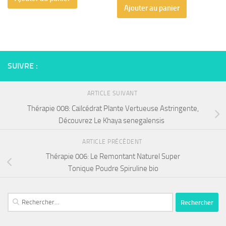
initial
actuel
Ajouter au panier
était :
est :
80 €.
65 €.
SUIVRE :
ARTICLE SUIVANT
Thérapie 008: Caïlcédrat Plante Vertueuse Astringente,
Découvrez Le Khaya senegalensis
ARTICLE PRÉCÉDENT
Thérapie 006: Le Remontant Naturel Super
Tonique Poudre Spiruline bio
Rechercher :