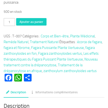
puissance.
500 en stock
quantité
Ajouter au panier
de
Thérapie
UGS :
T-007
Catégories :
Corps et Bien-être
,
Plante Médicinal
,
007:
Remède Naturel
,
Traitement Naturel
Étiquettes :
écorce de fagara
,
Fagara
fagara et fibrome
,
Fagara Puissante Plante Vertueuse
,
fagara
Puissante
zanthoxyloides en fon
,
Fagara zanthoxyloides vertus
,
Les effets
Plante
thérapeutiques du Fagara Puissant Plante Vertueuse
,
Nouveau
Vertueuse,
traitement contre la drépanocytose
,
Traitement de la
Les
drépanocytose en afrique
,
zanthoxylum zanthoxyloides vertus
Milles
Facebook
WhatsApp
Partager
Vertus
du
Zanthoxylum
Description
Informations complémentaires
Description