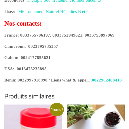
Découvrez
:
Thérapie 060 Traitement tomber enceinte
Lisez
:
046 Traitement Naturel Hépatites B et C
Nos contacts:
France: 0033755786197, 0033752949621, 0033753897969
Cameroun:
0023795735357
Gabon:
0024177855621
USA:
0013473235898
Benin:
0022997918990 / Liens what & appel…
0022962408418
Produits similaires
Promo !