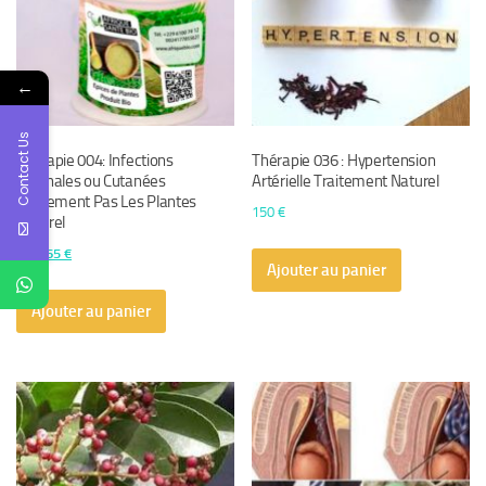
←
Contact Us
Thérapie 004: Infections
Thérapie 036 : Hypertension
Vaginales ou Cutanées
Artérielle Traitement Naturel
Traitement Pas Les Plantes
150
€
Naturel
Le
Le
80
€
65
€
Ajouter au panier
prix
prix
initial
actuel
Ajouter au panier
était :
est :
80 €.
65 €.