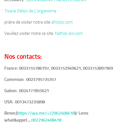
Tisane Détox de L’organisme
prière de visiter notre site
africbio.com
Veuillez visiter notre ce site:
fadhila-bio.com
Nos contacts:
France: 0033755786197, 0033752949621, 0033753897969
Cameroun:
0023795735357
Gabon:
0024177855621
USA:
0013473235898
Benin:(
https://wa.me/+22962408418
)/ Liens
what&appel….
0022962408418