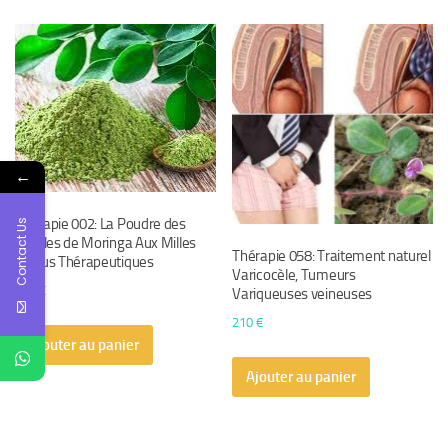
←
Thérapie 002: La Poudre des
Contact Us
Feuilles de Moringa Aux Milles
Thérapie 058: Traitement naturel
Vertus Thérapeutiques
Varicocèle, Tumeurs
100
€
Variqueuses veineuses
210
€
Ajouter au panier
Ajouter au panier