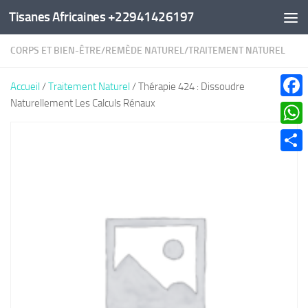
Tisanes Africaines +22941426197
Au dessous du contenu
CORPS ET BIEN-ÊTRE
/
REMÈDE NATUREL
/
TRAITEMENT NATUREL
Accueil
/
Traitement Naturel
/ Thérapie 424 : Dissoudre
Naturellement Les Calculs Rénaux
Faceb
What
Parta