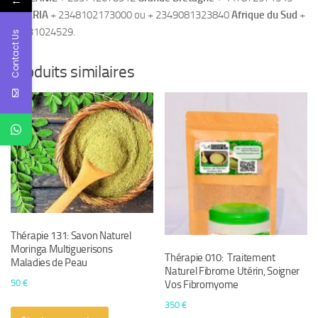
←
NIGERIA
+ 2348102173000 ou + 2349081323840
Afrique du Sud
+
27631024529.
Contact Us
Produits similaires
Thérapie 131: Savon Naturel
Moringa Multiguerisons
Thérapie 010: Traitement
Maladies de Peau
Naturel Fibrome Utérin, Soigner
50
€
Vos Fibromyome
350
€