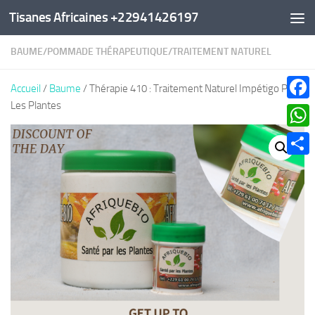
Tisanes Africaines +22941426197
Au dessous du contenu
BAUME
/
POMMADE THÉRAPEUTIQUE
/
TRAITEMENT NATUREL
Accueil
/
Baume
/ Thérapie 410 : Traitement Naturel Impétigo Par
Les Plantes
Faceb
What
Parta