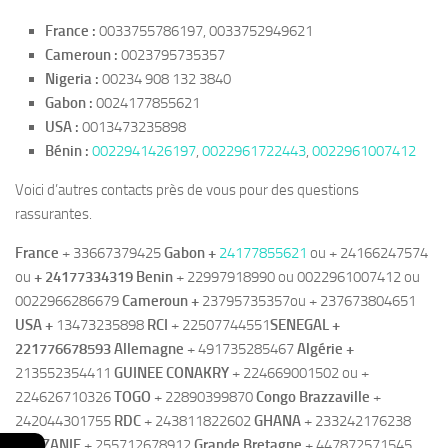
France :
0033755786197, 0033752949621
Cameroun :
0023795735357
Nigeria :
00234 908 132 3840
Gabon :
0024177855621
USA :
0013473235898
Bénin :
0022941426197
,
0022961722443
,
0022961007412
Voici d’autres contacts près de vous pour des questions
rassurantes.
France
+ 33667379425
Gabon +
24177855621
ou + 24166247574
ou
+ 24177334319 Benin
+ 22997918990 ou 0022961007412 ou
0022966286679
Cameroun +
23795735357ou + 237673804651
USA +
13473235898
RCI
+ 22507744551
SENEGAL
+
221776678593 Allemagne
+ 491735285467
Algérie +
213552354411
GUINEE CONAKRY
+ 224669001502 ou +
224626710326
TOGO
+ 22890399870
Congo Brazzaville
+
242044301755
RDC
+ 243811822602
GHANA
+ 233242176238
TANZANIE
+ 255712678912
Grande Bretagne
+ 447872571545