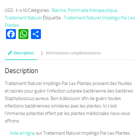
Thérapie
UGS :
t-410
Catégories :
Baume
,
Pommade thérapeutique
,
410
Traitement Naturel
Étiquette :
Traitement Naturel Impétigo Par Les
:
Plantes
Traitement
Facebook
WhatsApp
Partager
Naturel
Impétigo
Par
Description
Informations complémentaires
Les
Plantes
Description
Traitement Naturel Impétigo Par Les Plantes provient des feuilles
et racines pour guérir l’infection cutanée bactérienne des bactéries
Staphylococcus aureus. Bon à découvrir afin de guérir toutes
infections bactériennes similaires avec les plantes. Ici c’est
l’immense potentiel offert par les plantes médicinales nous vous
offrons.
Aide en ligne
sur Traitement Naturel Impétigo Par Les Plantes