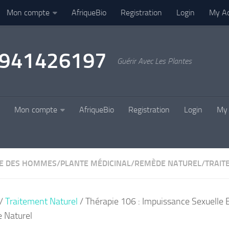
Mon compte
AfriqueBio
Registration
Login
My A
22941426197
Guérir Avec Les Plantes
Mon compte
AfriqueBio
Registration
Login
My 
E DES HOMMES
/
PLANTE MÉDICINAL
/
REMÈDE NATUREL
/
TRAIT
/
Traitement Naturel
/ Thérapie 106 : Impuissance Sexuelle 
 Naturel