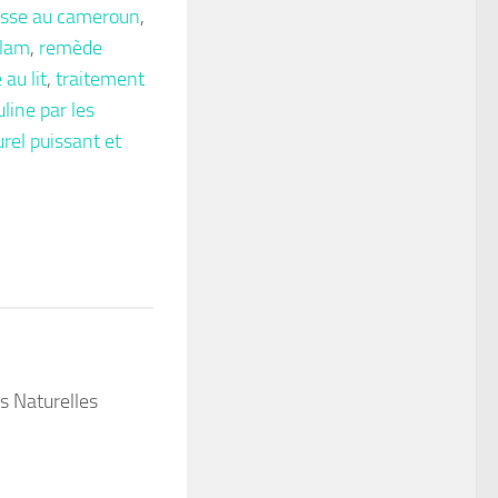
lesse au cameroun
,
slam
,
remède
au lit
,
traitement
line par les
rel puissant et
App
tager
s Naturelles