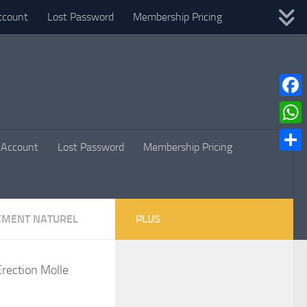
ccount
Lost Password
Membership Pricing
Faceb
What
Account
Lost Password
Membership Pricing
Parta
EMENT NATUREL
PLUS
Erection Molle