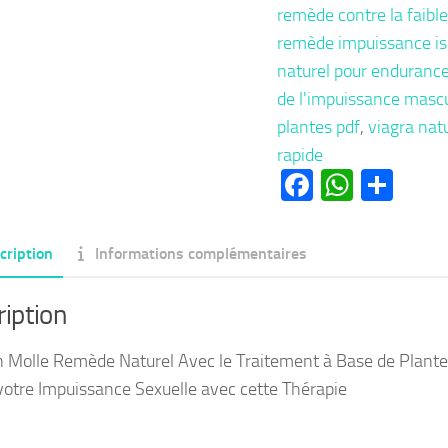
remède contre la faib
remède impuissance i
naturel pour endurance 
de l'impuissance mascu
plantes pdf
,
viagra natu
rapide
Facebook
Whats
Par
cription
Informations complémentaires
iption
n Molle Remède Naturel Avec le Traitement à Base de Plante
 votre Impuissance Sexuelle avec cette Thérapie