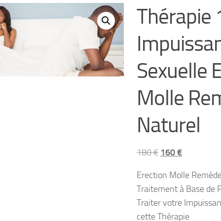
Thérapie 
Impuissa
Sexuelle 
Molle Re
Naturel
Le
Le
180
€
160
€
prix
prix
Erection Molle Remède
initial
actuel
Traitement à Base de P
était :
est :
Traiter votre Impuissa
180 €.
160 €.
cette Thérapie