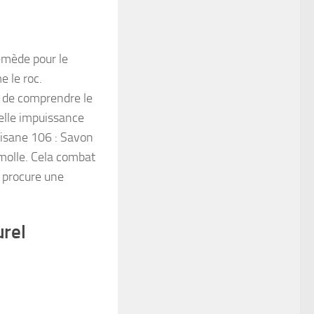
remède pour le
e le roc.
e de comprendre le
relle impuissance
Tisane 106 : Savon
 molle. Cela combat
t procure une
urel