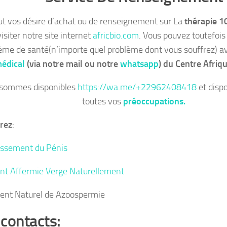
ut vos désire d’achat ou de renseignement sur La
thérapie 
visiter notre site internet
africbio.com
. Vous pouvez toutefois
ème de santé(n’importe quel problème dont vous souffrez) 
édical
(via notre mail ou notre
whatsapp
)
du Centre Afriqu
sommes disponibles
https://wa.me/+22962408418
et disp
toutes vos
préoccupations.
rez
:
issement du Pénis
t Affermie Verge Naturellement
ent Naturel de Azoospermie
contacts: