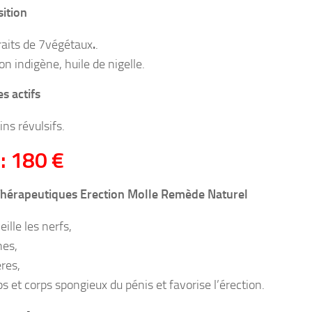
ition
raits de 7végétaux
.
.
on indigène, huile de nigelle.
s actifs
ins révulsifs.
 : 180 €
Thérapeutiques Erection Molle Remède Naturel
ille les nerfs,
nes,
ères,
ps et corps spongieux du pénis et favorise l’érection.