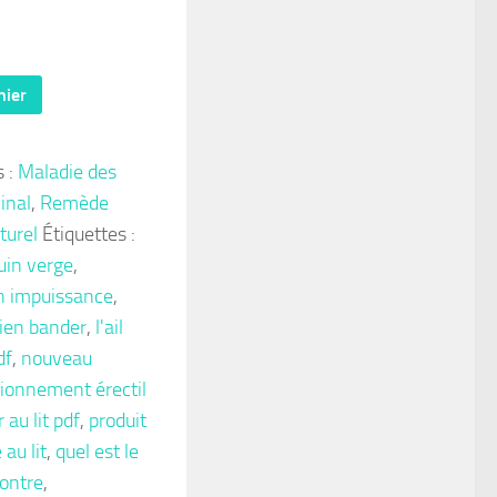
nier
s :
Maladie des
inal
,
Remède
turel
Étiquettes :
uin verge
,
n impuissance
,
bien bander
,
l'ail
df
,
nouveau
ionnement érectil
 au lit pdf
,
produit
au lit
,
quel est le
ontre
,