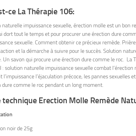
st-ce La Thérapie 106:
n naturelle impuissance sexuelle, érection molle est un bon 
ui dort tout le temps et pour procurer une érection dure comm
ssance sexuelle. Comment obtenir ce précieux remède. Prièr
action et la démarche à suivre pour le succès. Solution natu
e. Un savon qui procure une érection dure comme le roc. La 
 I : solution naturelle impuissance sexuelle combat l’érection
it l’impuissance l’éjaculation précoce, les pannes sexuelles e
n dure comme le roc pendant un long moment.
e technique Erection Molle Remède Nat
tation
on noir de 25g