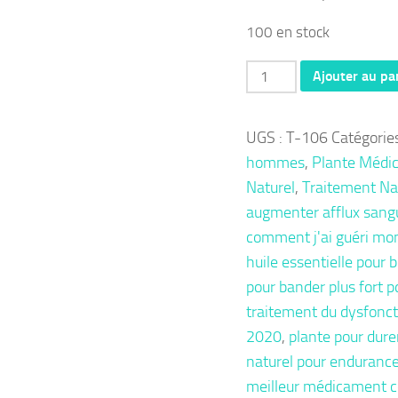
100 en stock
quantité
Ajouter au pa
de
Thérapie
UGS :
T-106
Catégorie
106
hommes
,
Plante Médic
:
Naturel
,
Traitement Na
Impuissance
augmenter afflux sang
Sexuelle
comment j'ai guéri mo
Erection
huile essentielle pour 
Molle
pour bander plus fort p
Remède
traitement du dysfonct
Naturel
2020
,
plante pour durer
naturel pour endurance 
meilleur médicament c