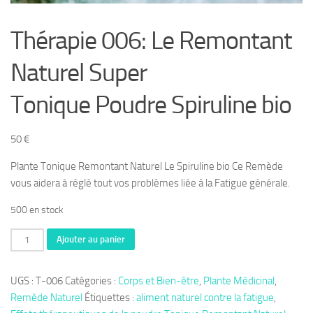
Thérapie 006: Le Remontant
Naturel Super
Tonique Poudre Spiruline bio
50
€
Plante Tonique Remontant Naturel Le Spiruline bio Ce Remède
vous aidera à réglé tout vos problèmes liée à la Fatigue générale.
500 en stock
quantité
Ajouter au panier
de
Thérapie
UGS :
T-006
Catégories :
Corps et Bien-être
,
Plante Médicinal
,
006:
Remède Naturel
Étiquettes :
aliment naturel contre la fatigue
,
Le