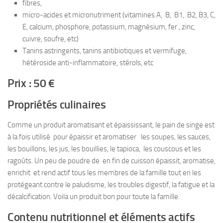
fibres,
micro-acides et micronutriment (vitamines A, B, B1, B2, B3, C,
E, calcium, phosphore, potassium, magnésium, fer , zinc,
cuivre, soufre, etc)
Tanins astringents, tanins antibiotiques et vermifuge,
hétéroside anti-inflammatoire, stérols, etc
Prix : 50 €
Propriétés culinaires
Comme un produit aromatisant et épaississant, le pain de singe est
à la fois utilisé pour épaissir et aromatiser les soupes, les sauces,
les bouillons, les jus, les bouillies, le tapioca, les couscous et les
ragoûts. Un peu de poudre de en fin de cuisson épaissit, aromatise,
enrichit et rend actif tous les membres de la famille tout en les
protégeant contre le paludisme, les troubles digestif, la fatigue et la
décalcification. Voila un produit bon pour toute la famille.
Contenu nutritionnel et éléments actifs