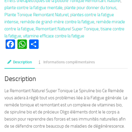
Effets thérapeutiques de la poudre Tonique Remontant Naturel
,
Remontant
plante contre la fatigue mentale
,
plante pour donner du tonus
,
Naturel
Plante Tonique Remontant Naturel
,
plantes contre la fatigue
Super
intense
,
remède de grand-mère contre la fatigue
,
remède miracle
Tonique Poudre
contre la fatigue
,
Remontant Naturel Super Tonique
,
tisane contre
Spiruline
la fatigue
,
vitamine efficace contre la fatigue
bio
Facebook
WhatsApp
Partager
Description
Informations complémentaires
Description
Le Remontant Naturel Super Tonique Le Spiruline bio Ce Remède
vous aidera à réglé tout vos problèmes liée à la Fatigue générale. Le
remède tonique et remontant est un complexe de vitamines bio,
de spiruline bio et de précieux Oligo éléments dont le le corps a
besoin pour reprendre des forces et ses immunités naturelles afin
de se défendre contre beaucoup de maladies de dégénérescence.