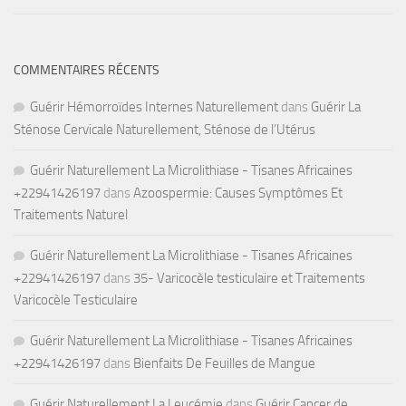
COMMENTAIRES RÉCENTS
Guérir Hémorroïdes Internes Naturellement
dans
Guérir La
Sténose Cervicale Naturellement, Sténose de l’Utérus
Guérir Naturellement La Microlithiase - Tisanes Africaines
+22941426197
dans
Azoospermie: Causes Symptômes Et
Traitements Naturel
Guérir Naturellement La Microlithiase - Tisanes Africaines
+22941426197
dans
35- Varicocèle testiculaire et Traitements
Varicocèle Testiculaire
Guérir Naturellement La Microlithiase - Tisanes Africaines
+22941426197
dans
Bienfaits De Feuilles de Mangue
Guérir Naturellement La Leucémie
dans
Guérir Cancer de