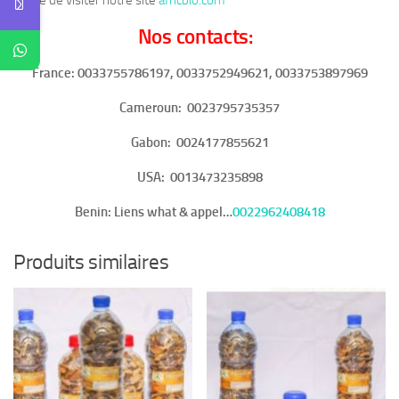
prière de visiter notre site
africbio.com
Nos contacts:
France: 0033755786197, 0033752949621, 0033753897969
Cameroun:
0023795735357
Gabon:
0024177855621
USA:
0013473235898
Benin:
Liens what & appel…
0022962408418
Produits similaires