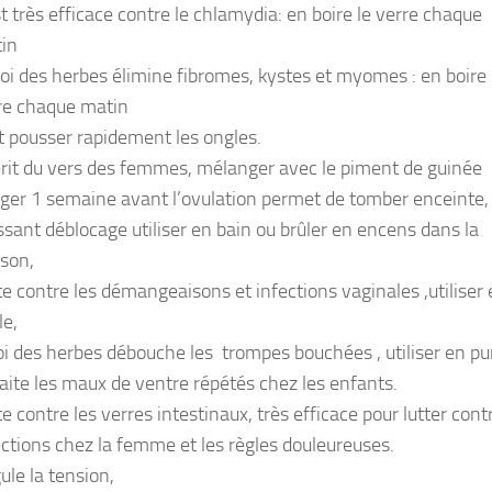
est très efficace contre le chlamydia: en boire le verre chaque
in
roi des herbes élimine fibromes, kystes et myomes : en boire 
re chaque matin
t pousser rapidement les ongles.
rit du vers des femmes, mélanger avec le piment de guinée
rger 1 semaine avant l’ovulation permet de tomber enceinte,
ssant déblocage utiliser en bain ou brûler en encens dans la
son,
te contre les démangeaisons et infections vaginales ,utiliser
le,
roi des herbes débouche les trompes bouchées , utiliser en pu
Traite les maux de ventre répétés chez les enfants.
te contre les verres intestinaux, très efficace pour lutter cont
ections chez la femme et les règles douleureuses.
ule la tension,