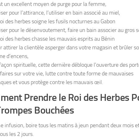
st un excellent moyen de purge pour la femme,
iser pour l’attirance, l’utiliser en bain associé au miel,
roi des herbes soigne les fusils nocturnes au Gabon
liser pour le désenvoutement, faire un bain associer au gros s
roi des herbes chasse les mauvais esprits au Bénin
r attirer la clientèle asperger dans votre magasin et brûler s
me d’encens,
façon spirituelle, cette dernière débloque l’ouverture des por
ffaires sur votre vie, lutte contre toute forme de mauvaises
aques et vous protège contre les mauvais œil.
ent Prendre le Roi des Herbes P
 Trompes Bouchées
ne infusion, boire tous les matins à jeun pendant deux mois e
ous les 2 jours.