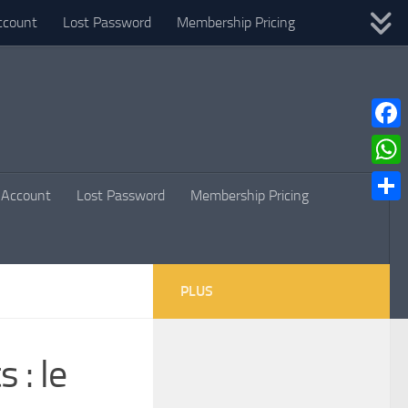
ccount
Lost Password
Membership Pricing
Faceb
What
Account
Lost Password
Membership Pricing
Parta
PLUS
 : le