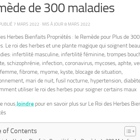
ède de 300 maladies
 PUBLIÉ
7 MARS 2022
· MIS À JOUR
8 MARS 2022
des Herbes Bienfaits Propriétés : le Remède pour Plus de 300
s. Le roi des herbes et une plante magique qui soignent bea
ies: infertilité masculine, infertilité féminine, trompes bouc
te, schizophrénie, infection, coronavirus, mycoses, aphte, ve
 femme, fibrome, myome, kyste, blocage de situation,
nnement, mari de nuit, fusil nocturne, hypertension, diabète
omment utiliser le roi des herbes pour soigner certains maux
de nous
Joindre
pour en savoir plus sur Le Roi des Herbes Bie
tés
e of Contents