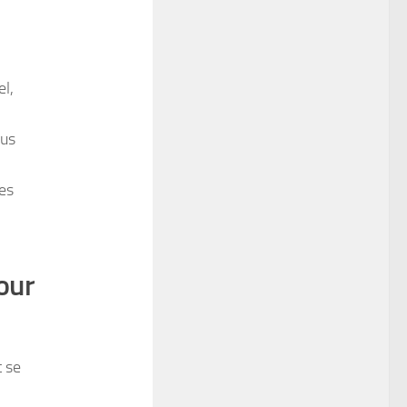
el,
ous
tes
our
t se