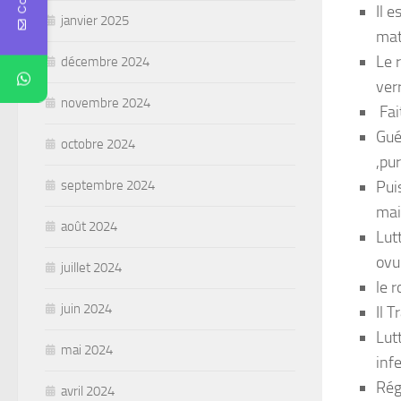
Il 
janvier 2025
mat
Le 
décembre 2024
ver
novembre 2024
Fai
Gué
octobre 2024
,pu
Pui
septembre 2024
mai
août 2024
Lut
ovu
juillet 2024
le 
juin 2024
Il 
Lut
mai 2024
inf
Rég
avril 2024