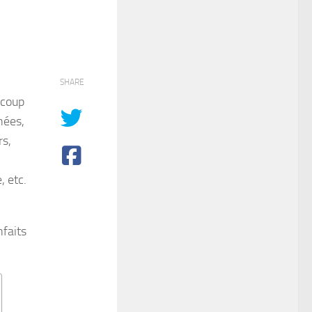
SHARE
ucoup
hées,
rs,
, etc.
nfaits