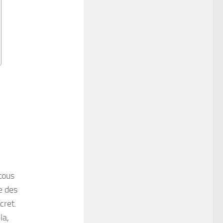
tous
e des
cret.
la,