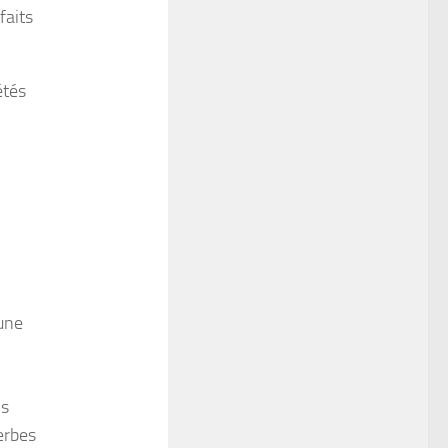
faits
étés
une
ns
erbes