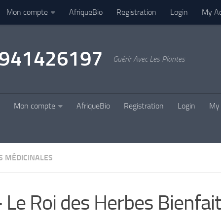
Mon compte
AfriqueBio
Registration
Login
My A
22941426197
Guérir Avec Les Plantes
Mon compte
AfriqueBio
Registration
Login
My 
S MÉDICINALES
 Le Roi des Herbes Bienfaits