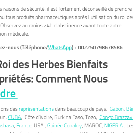
s raisons de sécurité, il est fortement déconseillé de prendre
 ou tous produits pharmaceutiques après l’utilisation du roi de
 Observez au moins 24h d’abstinence avant toute autre
tion médicale.
tez-nous (Téléphone/
WhatsApp
) : 002250798678586
Roi des Herbes Bienfaits
priétés: Comment Nous
ndre
vons des
représentations
dans beaucoup de pays:
Gabon
,
Bé
un,
CUBA
, Côte d’ivoire, Burkina Faso, Togo,
Congo Brazzavi
nshasa
,
France
, USA ,
Guinée Conakry
, MAROC,
NIGERIA
. Le