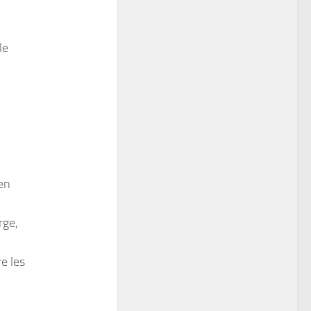
le
 en
rge,
re les