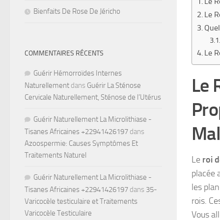
Le R
Bienfaits De Rose De Jéricho
Le R
Quel
Le R
COMMENTAIRES RÉCENTS
Guérir Hémorroïdes Internes
Le 
Naturellement
dans
Guérir La Sténose
Cervicale Naturellement, Sténose de l’Utérus
Pro
Guérir Naturellement La Microlithiase -
Mal
Tisanes Africaines +22941426197
dans
Azoospermie: Causes Symptômes Et
Traitements Naturel
Le
roi 
placée 
Guérir Naturellement La Microlithiase -
les plan
Tisanes Africaines +22941426197
dans
35-
rois. C
Varicocèle testiculaire et Traitements
Varicocèle Testiculaire
Vous all