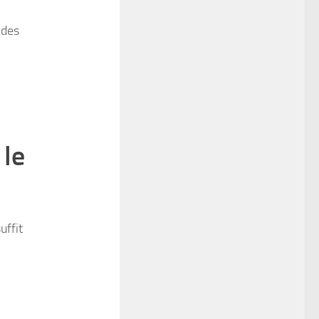
ndes
 le
uffit