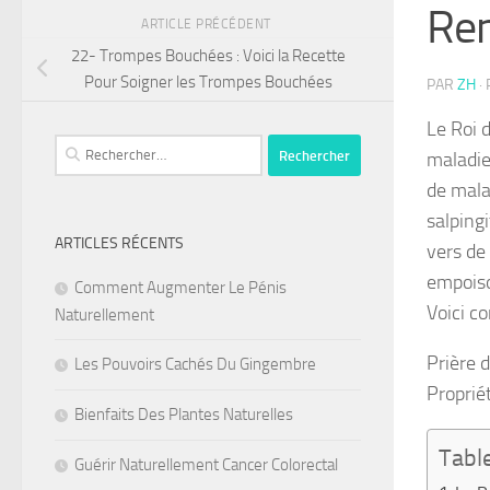
Rem
ARTICLE PRÉCÉDENT
22- Trompes Bouchées : Voici la Recette
Pour Soigner les Trompes Bouchées
PAR
ZH
·
Le Roi 
Rechercher :
maladie
de malad
salpingi
ARTICLES RÉCENTS
vers de
empoiso
Comment Augmenter Le Pénis
Voici c
Naturellement
Prière 
Les Pouvoirs Cachés Du Gingembre
Proprié
Bienfaits Des Plantes Naturelles
Tabl
Guérir Naturellement Cancer Colorectal