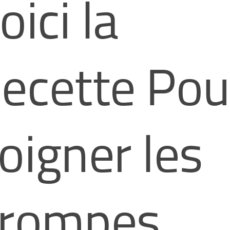
oici la
ecette Pou
oigner les
rompes