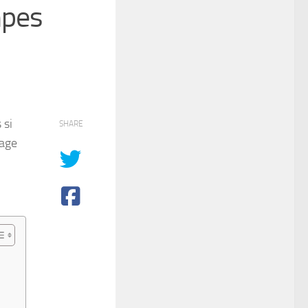
mpes
 si
SHARE
page