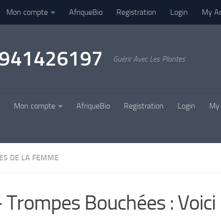
Mon compte
AfriqueBio
Registration
Login
My A
22941426197
Guérir Avec Les Plantes
Mon compte
AfriqueBio
Registration
Login
My 
ES DE LA FEMME
 Trompes Bouchées : Voici 