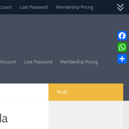
ccount
Lost Password
Membership Pricing
Faceb
What
Account
Lost Password
Membership Pricing
Parta
PLUS
la