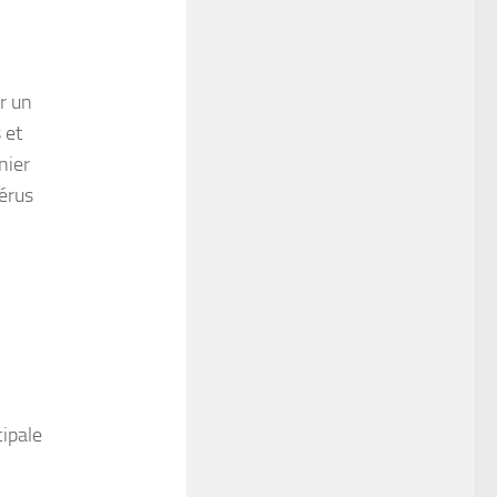
ar un
 et
nier
érus
cipale