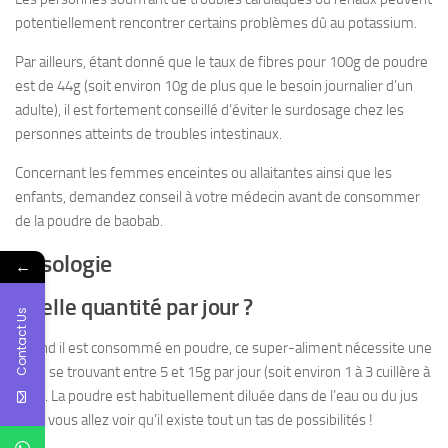
potentiellement rencontrer certains problèmes dû au potassium.
Par ailleurs, étant donné que le taux de fibres pour 100g de poudre
est de 44g (soit environ 10g de plus que le besoin journalier d’un
adulte), il est fortement conseillé d’éviter le surdosage chez les
personnes atteints de troubles intestinaux.
Concernant les femmes enceintes ou allaitantes ainsi que les
enfants, demandez conseil à votre médecin avant de consommer
de la poudre de baobab.
Posologie
←
Quelle quantité par jour ?
Contact Us
Quand il est consommé en poudre, ce super-aliment nécessite une
prise se trouvant entre 5 et 15g par jour (soit environ 1 à 3 cuillère à
café). La poudre est habituellement diluée dans de l’eau ou du jus
mais vous allez voir qu’il existe tout un tas de possibilités !