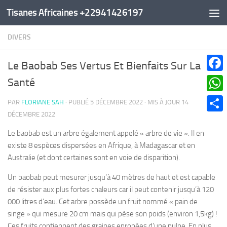
Tisanes Africaines +22941426197
Au dessous du contenu
DIVERS
Le Baobab Ses Vertus Et Bienfaits Sur La
Faceb
Santé
What
PAR
FLORIANE SAH
· PUBLIÉ
5 DÉCEMBRE 2022
· MIS À JOUR
14
DÉCEMBRE 2022
Parta
Le baobab est un arbre également appelé « arbre de vie ». Il en
existe 8 espèces dispersées en Afrique, à Madagascar et en
Australie (et dont certaines sont en voie de disparition).
Un baobab peut mesurer jusqu’à 40 mètres de haut et est capable
de résister aux plus fortes chaleurs car il peut contenir jusqu’à 120
000 litres d’eau. Cet arbre possède un fruit nommé « pain de
singe » qui mesure 20 cm mais qui pèse son poids (environ 1,5kg) !
Ces fruits contiennent des graines enrobées d’une pulpe. En plus