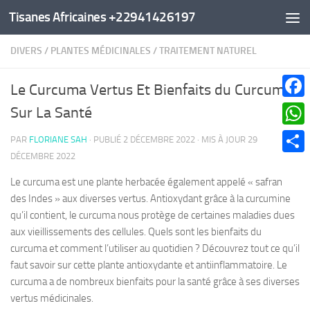
Tisanes Africaines +22941426197
Au dessous du contenu
DIVERS
/
PLANTES MÉDICINALES
/
TRAITEMENT NATUREL
Le Curcuma Vertus Et Bienfaits du Curcuma
Faceb
Sur La Santé
What
PAR
FLORIANE SAH
· PUBLIÉ
2 DÉCEMBRE 2022
· MIS À JOUR
29
DÉCEMBRE 2022
Parta
Le curcuma est une plante herbacée également appelé « safran
des Indes » aux diverses vertus. Antioxydant grâce à la curcumine
qu’il contient, le curcuma nous protège de certaines maladies dues
aux vieillissements des cellules. Quels sont les bienfaits du
curcuma et comment l’utiliser au quotidien ? Découvrez tout ce qu’il
faut savoir sur cette plante antioxydante et antiinflammatoire. Le
curcuma a de nombreux bienfaits pour la santé grâce à ses diverses
vertus médicinales.