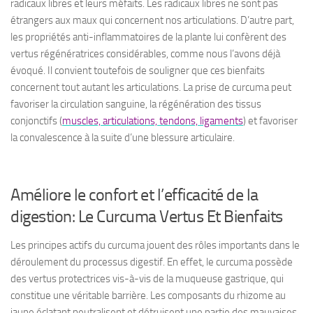
radicaux libres et leurs méfaits. Les radicaux libres ne sont pas
étrangers aux maux qui concernent nos articulations. D’autre part,
les propriétés anti-inflammatoires de la plante lui confèrent des
vertus régénératrices considérables, comme nous l’avons déjà
évoqué. Il convient toutefois de souligner que ces bienfaits
concernent tout autant les articulations. La prise de curcuma peut
favoriser la circulation sanguine, la régénération des tissus
conjonctifs (
muscles, articulations, tendons, ligaments
) et favoriser
la convalescence à la suite d’une blessure articulaire.
Améliore le confort et l’efficacité de la
digestion: Le Curcuma Vertus Et Bienfaits
Les principes actifs du curcuma jouent des rôles importants dans le
déroulement du processus digestif. En effet, le curcuma possède
des vertus protectrices vis-à-vis de la muqueuse gastrique, qui
constitue une véritable barrière. Les composants du rhizome au
jaune éclatant neutralisent et détruisent une partie des mauvaises