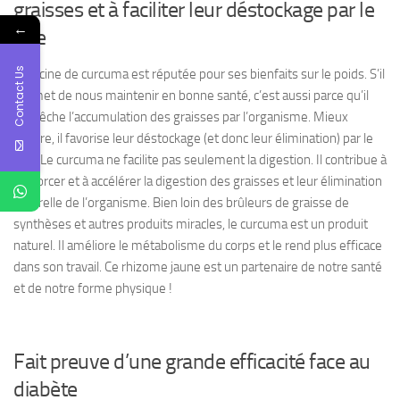
graisses et à faciliter leur déstockage par le
←
foie
Contact Us
La racine de curcuma est réputée pour ses bienfaits sur le poids. S’il
permet de nous maintenir en bonne santé, c’est aussi parce qu’il
empêche l’accumulation des graisses par l’organisme. Mieux
encore, il favorise leur déstockage (et donc leur élimination) par le
foie. Le curcuma ne facilite pas seulement la digestion. Il contribue à
renforcer et à accélérer la digestion des graisses et leur élimination
naturelle de l’organisme. Bien loin des brûleurs de graisse de
synthèses et autres produits miracles, le curcuma est un produit
naturel. Il améliore le métabolisme du corps et le rend plus efficace
dans son travail. Ce rhizome jaune est un partenaire de notre santé
et de notre forme physique !
Fait preuve d’une grande efficacité face au
diabète