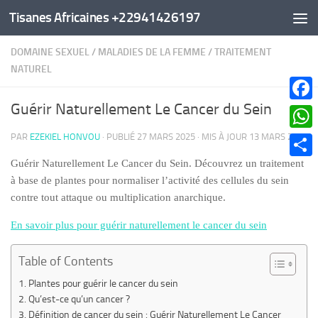
Tisanes Africaines +22941426197
Au dessous du contenu
DOMAINE SEXUEL
/
MALADIES DE LA FEMME
/
TRAITEMENT
NATUREL
Guérir Naturellement Le Cancer du Sein
Faceb
PAR
EZEKIEL HONVOU
· PUBLIÉ
27 MARS 2025
· MIS À JOUR
13 MARS 2026
What
Guérir Naturellement Le Cancer du Sein. Découvrez un traitement
Parta
à base de plantes pour normaliser l’activité des cellules du sein
contre tout attaque ou multiplication anarchique.
En savoir plus pour guérir naturellement le cancer du sein
Table of Contents
Plantes pour guérir le cancer du sein
Qu’est-ce qu’un cancer ?
Définition de cancer du sein : Guérir Naturellement Le Cancer