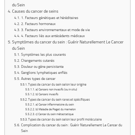
du Sein
Causes du cancer de seins
1. Facteurs génétiques et héréditaires
2. Facteurs hormonaux
3. Facteurs environnementaux et mode de vie
4. Facteurs liés aux antécédents médicaux
Symptômes du cancer du sein : Guérir Naturellement Le Cancer
du Sein
Symptômes les plus courants
Changements cutanés
Douleur ou gêne persistante
Ganglions lymphatiques enflés
Autres types de cancer
Types de cancer du sein selon leur origine
a) Cancers non invasifs (ou in situ)
b) Cancers invasifs
Types de cancer du sein rares et spécifiques
a) Cancer inflammatoire du sein
b) Maladie de Paget du mamelon
c) Cancer du sein métastatique
Types de cancer du sein selon leur profil moléculaire
Complication du cancer du sein : Guérir Naturellement Le Cancer du
Sein