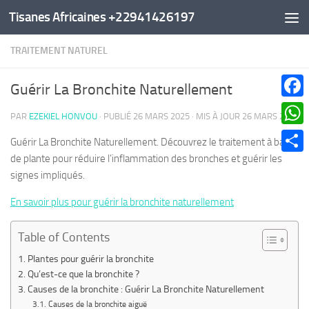
Tisanes Africaines +22941426197
Au dessous du contenu
TRAITEMENT NATUREL
Guérir La Bronchite Naturellement
Faceb
PAR
EZEKIEL HONVOU
· PUBLIÉ
26 MARS 2025
· MIS À JOUR
26 MARS 2025
What
Guérir La Bronchite Naturellement. Découvrez le traitement à base
de plante pour réduire l’inflammation des bronches et guérir les
Parta
signes impliqués.
En savoir plus pour guérir la bronchite naturellement
Table of Contents
Plantes pour guérir la bronchite
Qu’est-ce que la bronchite ?
Causes de la bronchite : Guérir La Bronchite Naturellement
Causes de la bronchite aiguë