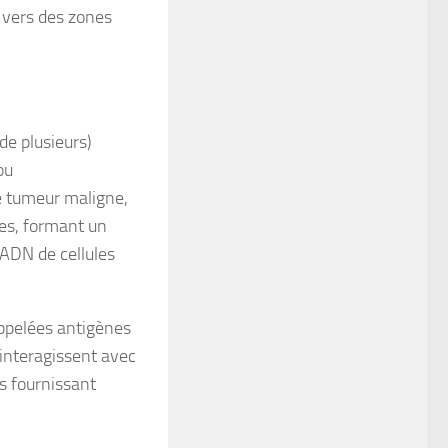
 vers des zones
de plusieurs)
ou
lé tumeur maligne,
les, formant un
’ADN de cellules
ppelées antigènes
 interagissent avec
ns fournissant