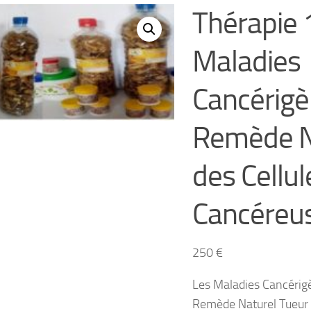
Thérapie 
Maladies
Cancérigè
Remède N
des Cellul
Cancéreu
250
€
Les Maladies Cancérig
Remède Naturel Tueur d