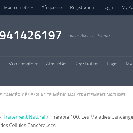
Mon compte
AfriqueBio
Registration
Login
My A
22941426197
Guérir Avec Les Plantes
Mon compte
AfriqueBio
Registration
Login
My 
E CANCÉRIGÈNE
/
PLANTE MÉDICINAL
/
TRAITEMENT NATUREL
/
Traitement Naturel
/ Thérapie 100: Les Maladies Cancéri
 des Cellules Cancéreuses