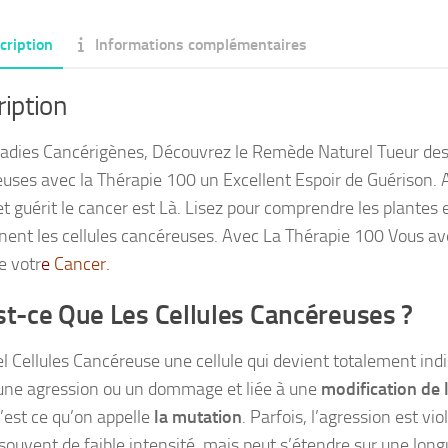
cription
Informations complémentaires
iption
adies Cancérigènes, Découvrez le Remède Naturel Tueur des 
uses avec la Thérapie 100 un Excellent Espoir de Guérison. Ai
t guérit le cancer est Là. Lisez pour comprendre les plantes e
gnent les cellules cancéreuses. Avec La Thérapie 100 Vous a
e votr
e
Cancer
.
st-ce Que Les Cellules Cancéreuses ?
l Cellules Cancéreuse une cellule qui devient totalement indis
’une agression ou un dommage et liée à une
modification de 
’est ce qu’on appelle
la mutation
. Parfois, l’agression est vio
 souvent de faible intensité, mais peut s’étendre sur une long