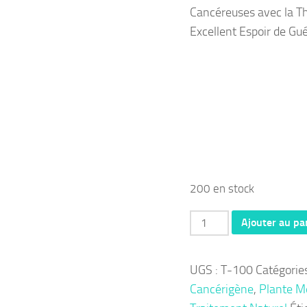
Cancéreuses avec la T
Excellent Espoir de Gué
200 en stock
quantité
Ajouter au pa
de
Thérapie
UGS :
T-100
Catégorie
100:
Cancérigène
,
Plante M
Les