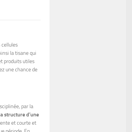
cellules
nsi la tisane qui
t produits utiles
vez une chance de
ciplinée, par la
la structure d’une
lente et courte et
ue période. En