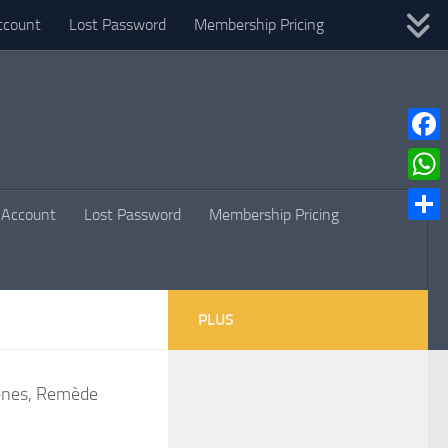
ccount
Lost Password
Membership Pricing
Faceb
What
Account
Lost Password
Membership Pricing
Parta
PLUS
gènes, Remède