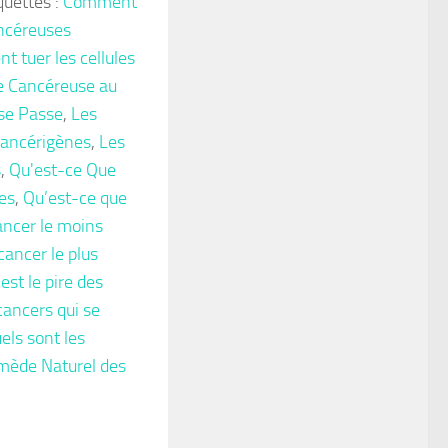
quettes :
Comment
ancéreuses
 tuer les cellules
le Cancéreuse au
se Passe
,
Les
Cancérigènes
,
Les
s
,
Qu'est-ce Que
es
,
Qu’est-ce que
ancer le moins
cancer le plus
est le pire des
cancers qui se
els sont les
mède Naturel des
App
tager