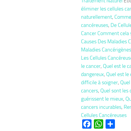
Traitement Naturel
Éti
Maladies
éliminer les cellules c
Cancérigènes,
naturellement
,
Comment
Remède
cancéreuses
,
De Cellu
Naturel
Cancer Comment cela 
des
Causes Des Maladies 
Cellules
Maladies Cancérigène
Cancéreuses
Les Cellules Cancéreus
le cancer
,
Quel est le c
dangereux
,
Quel est le 
difficile à soigner
,
Quel 
cancers
,
Quel sont les 
guérissent le mieux
,
Qu
cancers incurables
,
Re
Cellules Cancéreuses
Facebook
Whats
Par