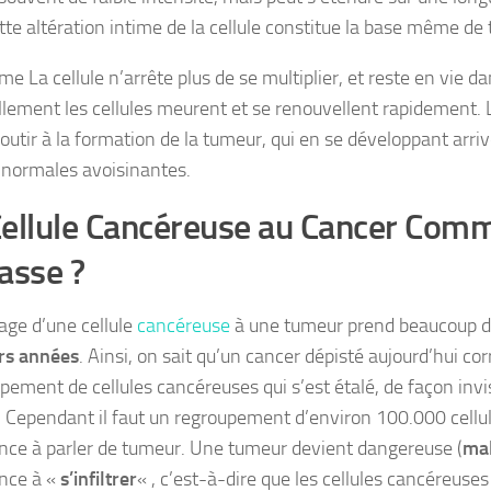
tte altération intime de la cellule constitue la base même de 
e La cellule n’arrête plus de se multiplier, et reste en vie d
llement les cellules meurent et se renouvellent rapidement. L
utir à la formation de la tumeur, qui en se développant arrive
s normales avoisinantes.
ellule Cancéreuse au Cancer Comm
asse ?
age d’une cellule
cancéreuse
à une tumeur prend beaucoup d
rs années
. Ainsi, on sait qu’un cancer dépisté aujourd’hui co
ement de cellules cancéreuses qui s’est étalé, de façon invis
 Cependant il faut un regroupement d’environ 100.000 cellul
e à parler de tumeur. Une tumeur devient dangereuse (
ma
ce à «
s’infiltrer
« , c’est-à-dire que les cellules cancéreuses