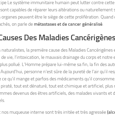
cipe Le système immunitaire humain peut lutter contre cette p
 sont capables de réparer leurs altérations ou naturellement 
s organes peuvent être le siège de cette prolifération. Quand
uchés, on parle de
métastases et de cancer généralisé
.
Causes Des Maladies Cancérigènes
s naturalistes, la première cause des Maladies Cancérigènes e
 de vie, l’intoxication, le mauvais drainage du corps et notr
plus pollué. L’Homme prépare lui-même sa fin, la fin des autr
ujourd’hui, personne n’est sûre de la pureté de l’air qu’il resp
e ce qu’il mange et parfois des médicaments qu’il consomme. 
 piraté, tout est dénaturé, tout est chimique et artificiel, plus 
mmes devenus des êtres artificiels, des malades vivants et
ls.
t nos muqueuse interne sont très irritée et très agressée
(alc