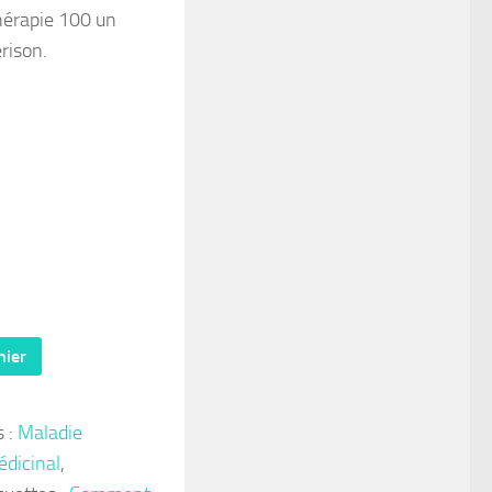
hérapie 100 un
rison.
nier
s :
Maladie
édicinal
,