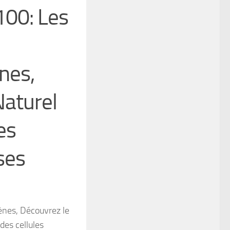
100: Les
nes,
aturel
es
ses
ènes, Découvrez le
es cellules