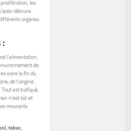
rolifération, les
s’auto-détruire.
 différents organes
 :
st l’alimentation,
e environnement de
es voire la fin du
ire, de l’origine
Tout est trafiqué,
rien n’est sûr et
 des mourants
ool, tabac,