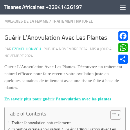
Tisanes Africaines +22941426197
Au dessous du contenu
MALADIES DE LA FEMME
/
TRAITEMENT NATUREL
Guérir L’Anovulation Avec Les Plantes
Faceb
PAR
EZEKIEL HONVOU
· PUBLIÉ
4 NOVEMBRE 2024
· MIS À JOUR
4
NOVEMBRE 2024
What
Guérir L’Anovulation Avec Les Plantes. Découvrez un traitement
Parta
naturel efficace pour faire revenir votre ovulation juste en
quelques semaines de traitement avec une tisane faite à base de
plantes.
En savoir plus pour guérir l’anovulation avec les plantes
Table of Contents
Traiter l’anovulation naturellement
Qu’est ce qu’une anovulation ? : Guérir L’Anovulation Avec Les