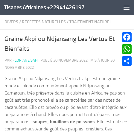
Tisanes Africaines +22941426197
Au dessous du contenu
DIVERS
/
RECETTES NATURELLES
/
TRAITEMENT NATUREL
Graine Akpi ou Ndjansang Les Vertus Et
Faceb
Bienfaits
What
PAR
FLORIANE SAH
· PUBLIÉ
30 NOVEMBRE 2022
· MIS À JOUR
30
NOVEMBRE 2022
Parta
Graine Akpi ou Ndjansang Les Vertus L’akpi est une graine
ronde et blonde communément appelé Ndjansang au
Cameroun,
très présente dans la cuisine en Africaine pas son
goût est très prononcé elle se caractérise par des notes de
cacahuètes. Elle est broyée ou pilée avant d’être intégrée aux
préparations à chaud. Elles nous permettent d’épaissir nos
préparations :
soupes, bouillons de poissons
. Elle est utilisée
comme exhausteur de goût des peuples forestiers.
Ces