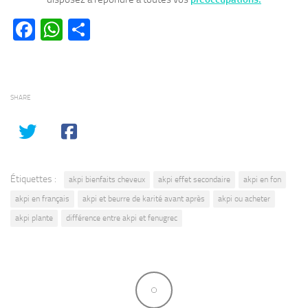
Facebook
WhatsApp
Partager
SHARE
Étiquettes :
akpi bienfaits cheveux
akpi effet secondaire
akpi en fon
akpi en français
akpi et beurre de karité avant après
akpi ou acheter
akpi plante
différence entre akpi et fenugrec