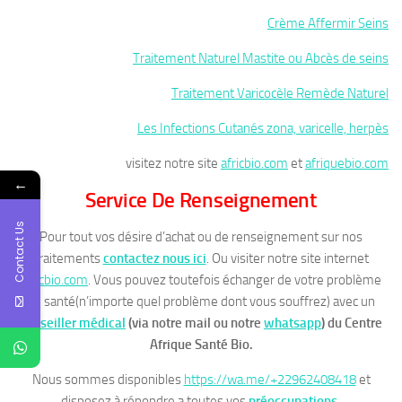
Crème Affermir Seins
Traitement Naturel Mastite ou Abcès de seins
Traitement Varicocèle Remède Naturel
Les Infections Cutanés zona, varicelle, herpès
visitez notre site
africbio.com
et
afriquebio.com
←
Service De Renseignement
Contact Us
Pour tout vos désire d’achat ou de renseignement sur nos
traitements
contactez nous ici
. Ou visiter notre site internet
africbio.com
. Vous pouvez toutefois échanger de votre problème
de santé(n’importe quel problème dont vous souffrez) avec un
conseiller médical
(via notre mail ou notre
whatsapp
)
du Centre
Afrique Santé Bio.
Nous sommes disponibles
https://wa.me/+22962408418
et
disposez à répondre a toutes vos
préoccupations.