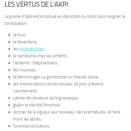
LES VERTUS DE L’AKPI
La graine d’Apki est employé en décoction ou lotion pour soigner la
constipation:
la toux;
la dysenterie;
les
rhumatismes
;
le rachitisme chez les enfants;
l’œdème; l’éléphantiasis;
les mycoses;
la blennorragie ou gonococcie ou chaude-pisse;
les menstruations douloureuses; et pour prévenir
l’avortement;
calmer les douleurs de la grossesse;
guérir la stérilité féminine;
donner de la vigueur aux nouveau-nés prématurés; et faire
mûrir les abcès,
furoncles et bubons.