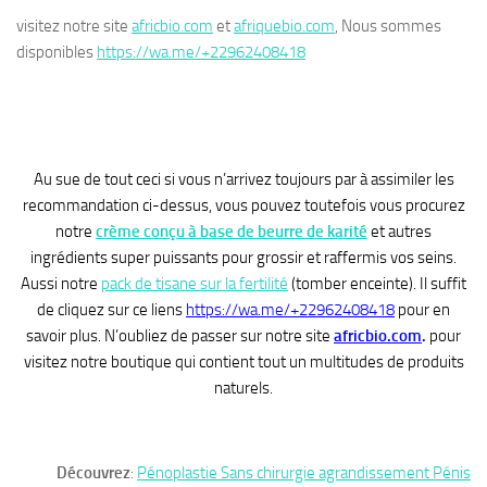
visitez notre site
africbio.com
et
afriquebio.com
, Nous sommes
disponibles
https://wa.me/+22962408418
Au sue de tout ceci si vous n’arrivez toujours par à assimiler les
recommandation ci-dessus, vous pouvez toutefois vous procurez
notre
crème conçu à base de beurre de karité
et autres
ingrédients super puissants pour grossir et raffermis vos seins.
Aussi notre
pack de tisane sur la fertilité
(tomber enceinte). Il suffit
de cliquez sur ce liens
https://wa.me/+22962408418
pour en
savoir plus. N’oubliez de passer sur notre site
africbio.com
.
pour
visitez notre boutique qui contient tout un multitudes de produits
naturels.
Découvrez
:
Pénoplastie Sans chirurgie agrandissement Pénis