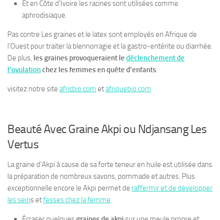
Et en Côte d’Ivoire les racines sont utilisées comme
aphrodisiaque.
Pas contre Les graines et le latex sont employés en Afrique de
l’Ouest pour traiter la blennorragie et la gastro-entérite ou diarrhée.
De plus,
les graines provoqueraient le
déclenchement de
l’ovulation
chez les femmes en quête d’enfants
.
visitez notre site
africbio.com
et
afriquebio.com
Beauté Avec Graine Akpi ou Ndjansang Les
Vertus
La graine d’Akpi à cause de sa forte teneur en huile est utilisée dans
la préparation de nombreux savons, pommade et autres. Plus
exceptionnelle encore le Akpi permet de
raffermir et de développer
les sein
s et
fesses chez la femme
.
Écraser quelques
graines de akpi
sur une meule propre et