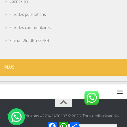
Connexion
Flux des publications
Flux des commentaires
Site de WordPress-FR
PLUS
Tisanes Africaines +22941426197 © 2026. Tous droits réservés.
Facebook
WhatsApp
Partager