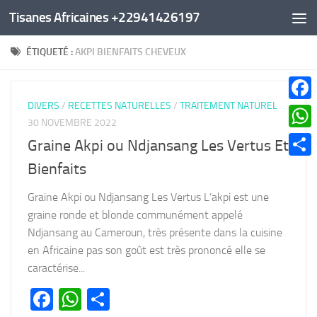
Tisanes Africaines +22941426197
Au dessous du contenu
ÉTIQUETÉ :
AKPI BIENFAITS CHEVEUX
DIVERS
/
RECETTES NATURELLES
/
TRAITEMENT NATUREL
Faceb
30 NOVEMBRE 2022
What
Graine Akpi ou Ndjansang Les Vertus Et
Parta
Bienfaits
Graine Akpi ou Ndjansang Les Vertus L’akpi est une
graine ronde et blonde communément appelé
Ndjansang au Cameroun, très présente dans la cuisine
en Africaine pas son goût est très prononcé elle se
caractérise...
Facebook
WhatsApp
Partager