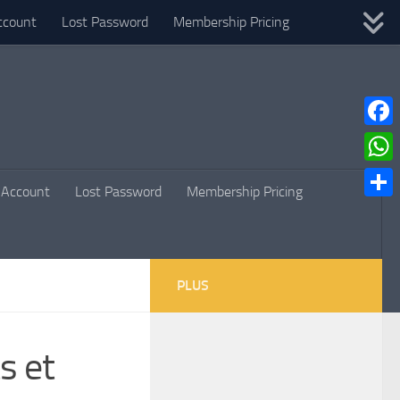
ccount
Lost Password
Membership Pricing
Faceb
What
Account
Lost Password
Membership Pricing
Parta
PLUS
s et