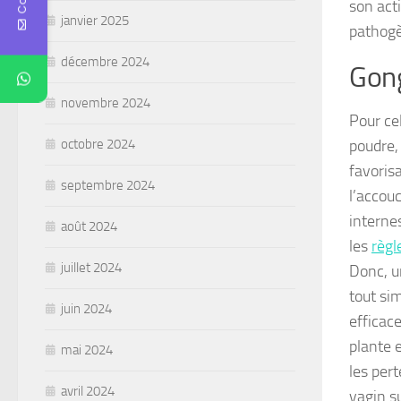
son act
janvier 2025
pathogèn
décembre 2024
Gong
novembre 2024
Pour cel
poudre, 
octobre 2024
favorisa
septembre 2024
l’accouc
interne
août 2024
les
règl
juillet 2024
Donc, u
tout sim
juin 2024
efficac
plante 
mai 2024
les per
avril 2024
vagin s