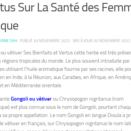
tus Sur La Santé des Fem
ique
IANE SAH
· PUBLIÉ
30 NOVEMBRE 2022
· MIS À JOUR
30 NOVEMBRE 2022
 ou vétiver Ses Bienfaits et Vertus cette herbe est très prése
s régions tropicales du monde. Le plus souvent introduite par 
es utilisant l’huile aromatique fournie par ses racines, elle p
ien en Inde, à la Réunion, aux Caraïbes, en Afrique, en Améri
et en Méditerranée orientale.
lante
Gongoli ou vétiver
ou Chrysopogon nigritanus (nom
fique) est plus connue sous le nom de Gongoli, pourtant chaq
a sa propre appellation. Le nom Gongoli en langue Dioula a pri
 le vétiver en français, sur Chrysopogon nigritanus le nom lat