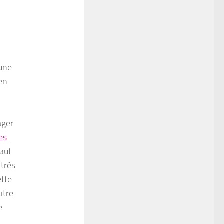
 une
 en
ager
es
.
faut
 très
ette
aitre
e