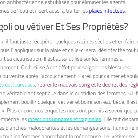
ion antibactérienne est utilisée pour éliminer les agents
es de l’eau et il sert aussi à traiter les
plaies infectées
.
oli ou vétiver Et Ses Propriétés?
a, il faut juste récupérer quelques racines sèches et en faire
puis l’ appliquer sur la plaie et celle-ci sera désinfectée tout
nt sa cicatrisation. Il est aussi utilisé sur les femmes à
hement. On l’utilise à cet effet pour soigner les blessures
s du ventre après l’accouchement. Pareil pour calmer et soul
es douloureuses
,
retirer le mauvais sang et le déchet des règl
ne véritable antiseptique dans le quotidien des femmes. « Il 
plement bouillir quelque vétiver et boire son eau tiède. Il est
e ». Plus encore nos enquêtes nous ont permis à savoir que c
empêche les
infections urinaires et vaginales
. Elle fait dispar
tes blanches malodorantes et les démangeaisons, humidifie l
urtout les femmes approchant la ménopause. Le vétiver se