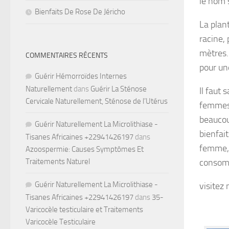
le nom 
Bienfaits De Rose De Jéricho
La plan
racine,
mètres.
COMMENTAIRES RÉCENTS
pour un
Guérir Hémorroïdes Internes
Naturellement
dans
Guérir La Sténose
Il faut 
Cervicale Naturellement, Sténose de l’Utérus
femmes 
beaucou
Guérir Naturellement La Microlithiase -
bienfait
Tisanes Africaines +22941426197
dans
femme, 
Azoospermie: Causes Symptômes Et
consom
Traitements Naturel
Guérir Naturellement La Microlithiase -
visitez 
Tisanes Africaines +22941426197
dans
35-
Varicocèle testiculaire et Traitements
Varicocèle Testiculaire