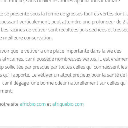
scientifique, sans oublier les autres appellations khamaré.
te se présente sous la forme de grosses touffes vertes dont l
 poussant verticalement, peut atteindre une profondeur de 2 
 Les racines de vétiver sont récoltées puis séchées et tressé
e meilleure conservation.
savoir que le vétiver a une place importante dans la vie des
africaines, car il possède nombreuses vertus. IL est vraime
p sollicitée par presque par toutes celles qui connaissent les
s qu’il apporte, Le vétiver un atout précieux pour la santé de l
car il dégage une bonne odeur naturellement sur celles qui 
ment.
notre site
africbio.com
et
afriquebio.com