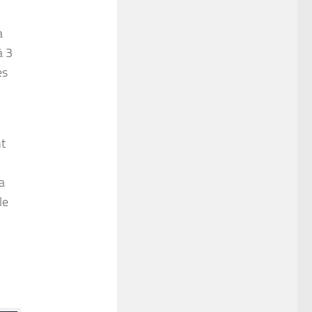
a
à 3
es
nt
a
le