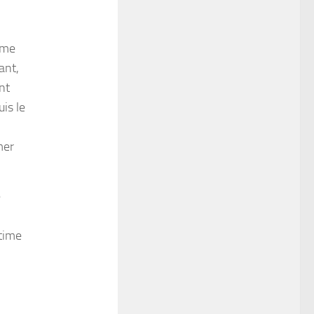
ime
ant,
nt
is le
mer
e
ntime