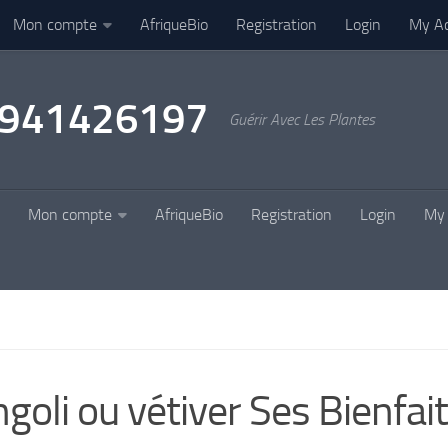
Mon compte
AfriqueBio
Registration
Login
My A
22941426197
Guérir Avec Les Plantes
Mon compte
AfriqueBio
Registration
Login
My 
goli ou vétiver Ses Bienfait