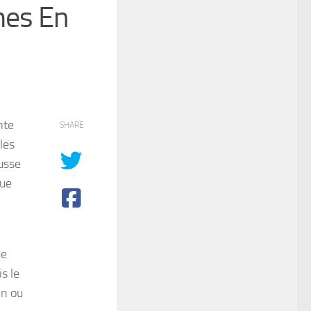
mes En
nte
SHARE
les
ousse
que
ue
s le
in ou