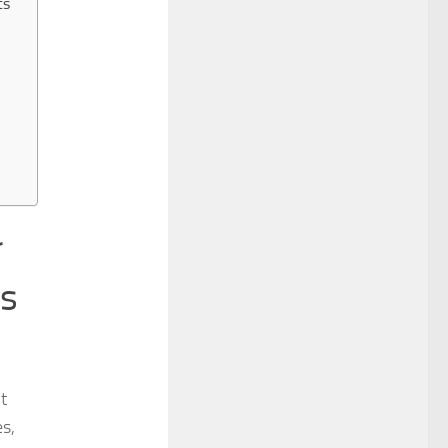
ts
r
es
t
es,