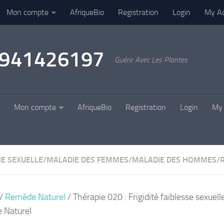
Mon compte
AfriqueBio
Registration
Login
My A
22941426197
Guérir Avec Les Plantes
Mon compte
AfriqueBio
Registration
Login
My 
E SEXUELLE
/
MALADIE DES FEMMES
/
MALADIE DES HOMMES
/
/
Remède Naturel
/ Thérapie 020 : Frigidité faiblesse sexuell
 Naturel