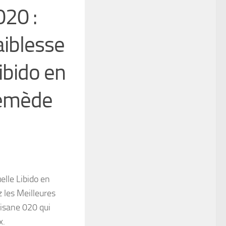
020 :
faiblesse
ibido en
Remède
elle Libido en
 les Meilleures
Tisane 020 qui
x.