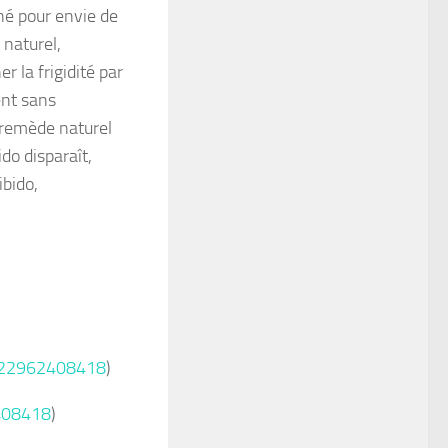
né pour envie de
 naturel,
r la frigidité par
ent sans
 remède naturel
do disparaît,
bido,
+22962408418
)
408418
)