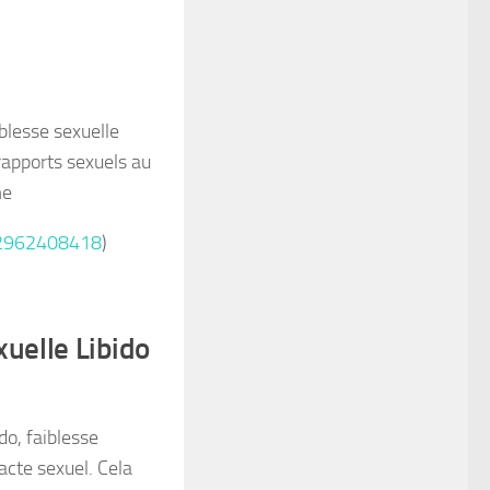
blesse sexuelle
 rapports sexuels au
me
22962408418
)
xuelle Libido
do, faiblesse
acte sexuel. Cela