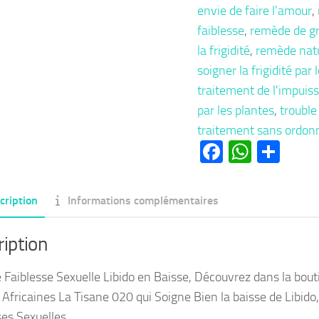
envie de faire l'amour
,
faiblesse
,
remède de g
la frigidité
,
remède natu
soigner la frigidité par 
traitement de l'impuis
par les plantes
,
trouble
traitement sans ordo
Facebook
Whats
Par
cription
Informations complémentaires
iption
té Faiblesse Sexuelle Libido en Baisse, Découvrez dans la bout
Africaines La Tisane 020 qui Soigne Bien la baisse de Libido, L
ses Sexuelles.