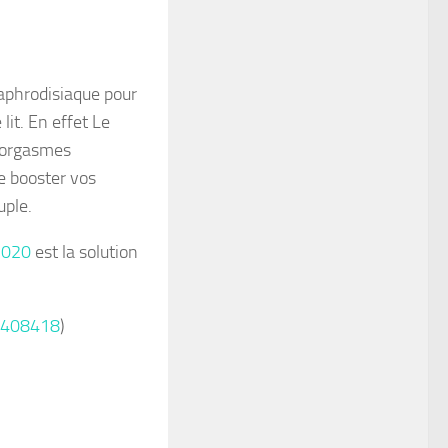
aphrodisiaque pour
it. En effet Le
s orgasmes
le booster vos
uple.
e 020
est la solution
2408418
)