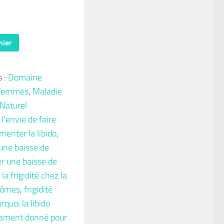
nier
s :
Domaine
 Femmes
,
Maladie
Naturel
'envie de faire
nter la libido
,
une baisse de
 une baisse de
a frigidité chez la
ptômes
,
frigidité
rquoi la libido
cament donné pour