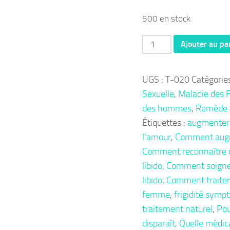
500 en stock
quantité
Ajouter au pa
de
Thérapie
UGS :
T-020
Catégorie
020
Sexuelle
,
Maladie des
:
des hommes
,
Remède 
Frigidité
Étiquettes :
augmenter l
faiblesse
l'amour
,
Comment augme
sexuelle
Comment reconnaître 
Libido
libido
,
Comment soigner
en
libido
,
Comment traiter l
Baisse,
femme
,
frigidité sym
Remède
traitement naturel
,
Pou
Naturel
disparaît
,
Quelle médi