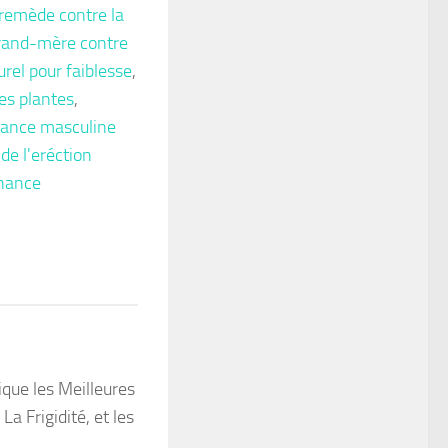
remède contre la
rand-mère contre
rel pour faiblesse
,
les plantes
,
sance masculine
 de l'eréction
nnance
App
tager
ique les Meilleures
a Frigidité, et les