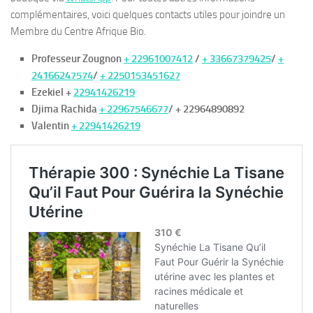
complémentaires, voici quelques contacts utiles pour joindre un
Membre du Centre Afrique Bio.
Professeur Zougnon
+ 22961007412
/
+ 33667379425
/
+
24166247574
/
+ 2250153451627
Ezekiel +
22941426219
Djima Rachida
+ 22967546677
/ + 22964890892
Valentin
+ 22941426219