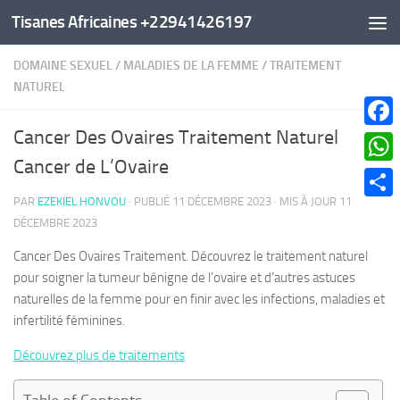
Tisanes Africaines +22941426197
Au dessous du contenu
DOMAINE SEXUEL
/
MALADIES DE LA FEMME
/
TRAITEMENT
NATUREL
Cancer Des Ovaires Traitement Naturel
Faceb
Cancer de L’Ovaire
What
PAR
EZEKIEL HONVOU
· PUBLIÉ
11 DÉCEMBRE 2023
· MIS À JOUR
11
Parta
DÉCEMBRE 2023
Cancer Des Ovaires Traitement. Découvrez le traitement naturel
pour soigner la tumeur bénigne de l’ovaire et d’autres astuces
naturelles de la femme pour en finir avec les infections, maladies et
infertilité féminines.
Découvrez plus de traitements