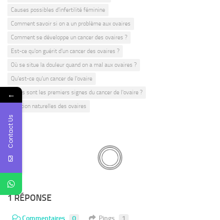
Causes possibles d'infertilité féminine
Comment savoir si on a un problème aux ovaires
Comment se développe un cancer des ovaires ?
Est-ce qu'on guérit d'un cancer des ovaires ?
Où se situe la douleur quand on a mal aux ovaires ?
Qu'est-ce qu'un cancer de l'ovaire
←
Quels sont les premiers signes du cancer de l'ovaire ?
Solution naturelles des ovaires
Contact Us
1 RÉPONSE
Commentaires
0
Pings
1