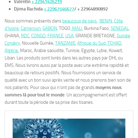
Valentin
+ 22941426219
Djima Rachida
+ 22967546677
/ + 22964890892
Nous sommes présents dans
beaucoup de pays
:
BENIN
,
Côte
d’Ivoire
,
Cameroun
,
GABON
, TOGO
, MALI
, Burkina Faso,
SENEGAL
,
GHANA,
RDC
,
CONGO
,
FRANCE
,
USA
, GRANDE BRETAGNE,
Guinée
Conakry
, Nouvelle Guinée,
TANZANIE
,
Afrique du Sud
,
TCHAD
,
Algérie
, Maroc, Arabie saoudite, Tunisie, Egypte, Lybie, Koweït,
Liban. Les produits sont livrés dans les autres pays par DHL ou
EMS. Nous livrons aussi par la poste avec une extrême rapidité et
beaucoup de retours positifs. Nous fournissons un service de
qualité avec un bon suivi après vente et nous prenons bien soin de
nos patients. Pour ceux qui n’ont pas de grands
moyens nous
sommes là pour tout le monde
. Un accompagnement est offert
durant toute la période de sa prise des tisanes.