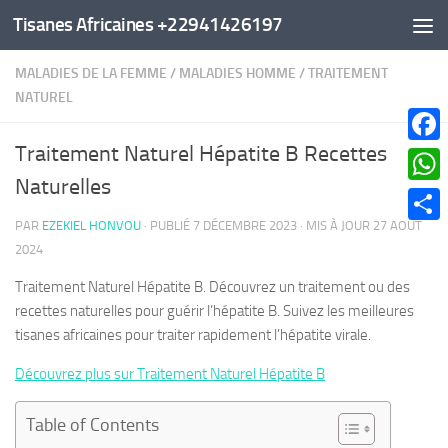
Tisanes Africaines +22941426197
Au dessous du contenu
MALADIES DE LA FEMME
/
MALADIES HOMME
/
TRAITEMENT
NATUREL
Traitement Naturel Hépatite B Recettes
Faceb
Naturelles
What
PAR
EZEKIEL HONVOU
· PUBLIÉ
7 DÉCEMBRE 2023
· MIS À JOUR
27 AOÛT
Parta
2024
Traitement Naturel Hépatite B. Découvrez un traitement ou des
recettes naturelles pour guérir l’hépatite B. Suivez les meilleures
tisanes africaines pour traiter rapidement l’hépatite virale.
Découvrez plus sur Traitement Naturel Hépatite B
Table of Contents