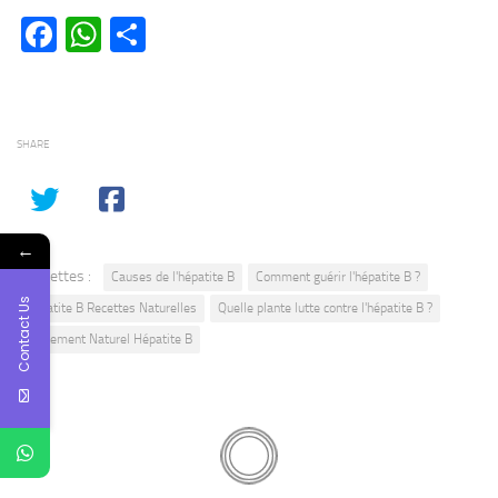
Facebook
WhatsApp
Partager
SHARE
←
Étiquettes :
Causes de l'hépatite B
Comment guérir l'hépatite B ?
Contact Us
Hépatite B Recettes Naturelles
Quelle plante lutte contre l'hépatite B ?
Traitement Naturel Hépatite B