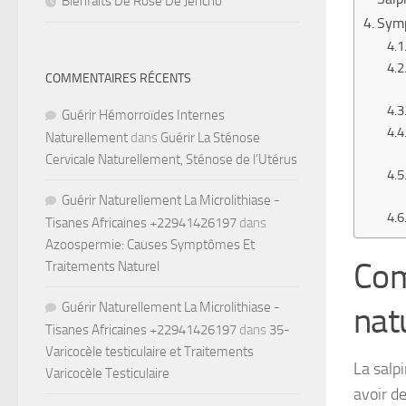
Bienfaits De Rose De Jéricho
Symp
COMMENTAIRES RÉCENTS
Guérir Hémorroïdes Internes
Naturellement
dans
Guérir La Sténose
Cervicale Naturellement, Sténose de l’Utérus
Guérir Naturellement La Microlithiase -
Tisanes Africaines +22941426197
dans
Azoospermie: Causes Symptômes Et
Com
Traitements Naturel
Guérir Naturellement La Microlithiase -
nat
Tisanes Africaines +22941426197
dans
35-
Varicocèle testiculaire et Traitements
La salp
Varicocèle Testiculaire
avoir d