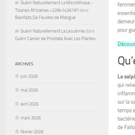
Guérir Naturellement La Microlithiase -
femmes.
Tisanes Africaines +22941426197
dans
essenti
Bienfaits De Feuilles de Mangue
demeure
pour gu
Guérir Naturellement La Leucémie
dans
Guérir Cancer de Prostate Avec Les Plantes
Découvr
Qu’
ARCHIVES
La salp
juin 2026
qui reli
mai 2026
inflamm
sur la s
avril 2026
temps e
mars 2026
bactéri
de Fallo
février 2026