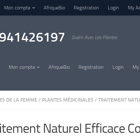
Mon compte
AfriqueBio
Registration
Login
My A
22941426197
Guérir Avec Les Plantes
Mon compte
AfriqueBio
Registration
Login
My 
ES DE LA FEMME
/
PLANTES MÉDICINALES
/
TRAITEMENT NAT
itement Naturel Efficace C