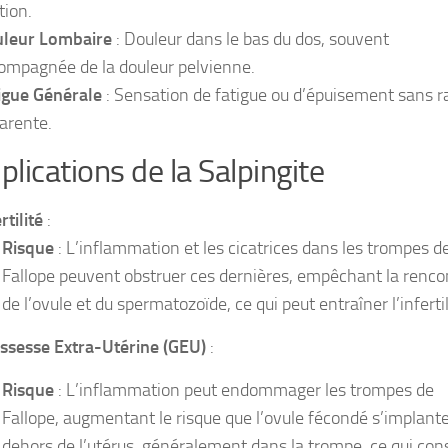
tion.
leur Lombaire
: Douleur dans le bas du dos, souvent
ompagnée de la douleur pelvienne.
igue Générale
: Sensation de fatigue ou d’épuisement sans r
arente.
lications de la Salpingite
rtilité
:
Risque
: L’inflammation et les cicatrices dans les trompes d
Fallope peuvent obstruer ces dernières, empêchant la renco
de l’ovule et du spermatozoïde, ce qui peut entraîner l’infertil
ssesse Extra-Utérine (GEU)
:
Risque
: L’inflammation peut endommager les trompes de
Fallope, augmentant le risque que l’ovule fécondé s’implant
dehors de l’utérus, généralement dans la trompe, ce qui con