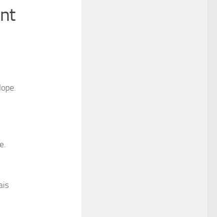
ent
lope.
e.
ais