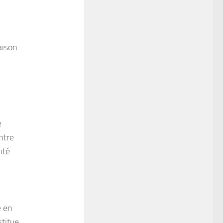
aison
e
ntre
ité.
e en
stitue