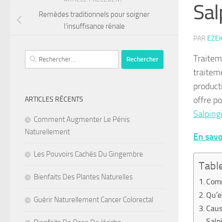
Sal
Remèdes traditionnels pour soigner
l’insuffisance rénale
PAR
EZE
Rechercher :
Traitem
traiteme
product
offre p
ARTICLES RÉCENTS
Salping
Comment Augmenter Le Pénis
Naturellement
En savo
Les Pouvoirs Cachés Du Gingembre
Tabl
Bienfaits Des Plantes Naturelles
Comm
Qu’e
Guérir Naturellement Cancer Colorectal
Caus
Salp