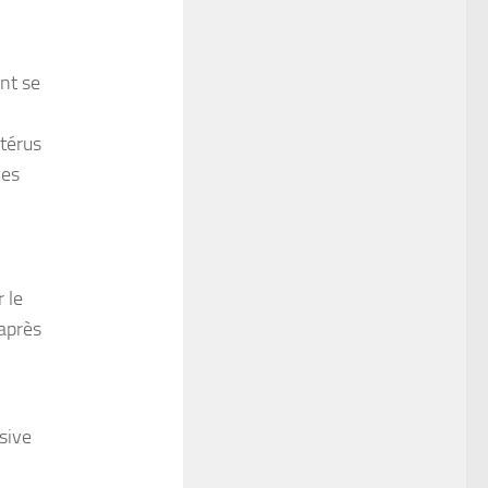
nt se
utérus
les
 le
après
ssive