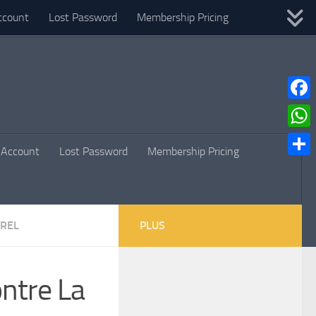
ccount
Lost Password
Membership Pricing
Faceb
What
Account
Lost Password
Membership Pricing
Parta
UREL
PLUS
ontre La