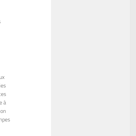
s
ux
ies
ces
ée à
ion
ompes