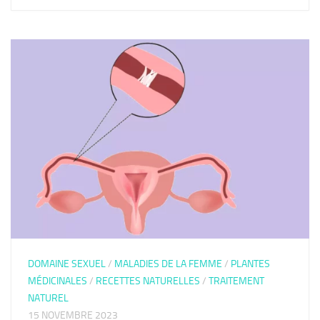
DOMAINE SEXUEL
/
MALADIES DE LA FEMME
/
PLANTES
MÉDICINALES
/
RECETTES NATURELLES
/
TRAITEMENT
NATUREL
15 NOVEMBRE 2023