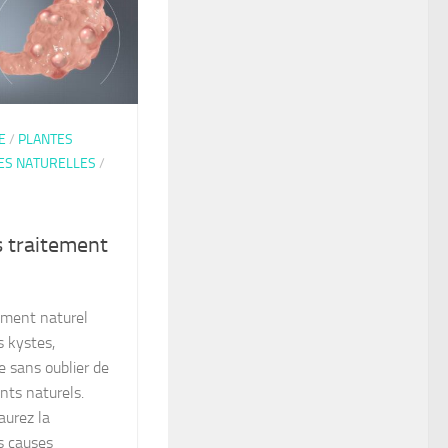
E
/
PLANTES
ES NATURELLES
/
s traitement
ement naturel
s kystes,
 sans oublier de
nts naturels.
aurez la
es causes