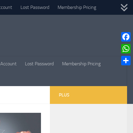
ccount
Lost Password
Membership Pricing
Faceb
What
Account
Lost Password
Membership Pricing
Parta
PLUS