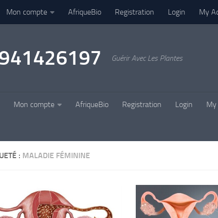
Mon compte
AfriqueBio
Registration
Login
My A
22941426197
Guérir Avec Les Plantes
Mon compte
AfriqueBio
Registration
Login
My 
UETÉ :
MALADIE FÉMININE