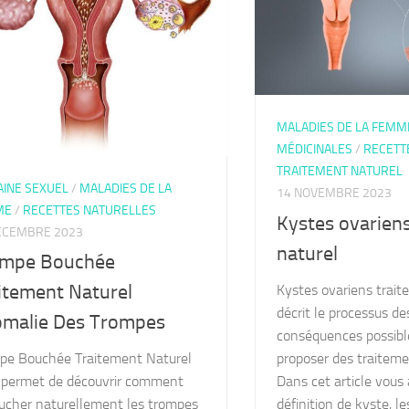
MALADIES DE LA FEMM
MÉDICINALES
/
RECETT
TRAITEMENT NATUREL
INE SEXUEL
/
MALADIES DE LA
14 NOVEMBRE 2023
ME
/
RECETTES NATURELLES
Kystes ovarien
ÉCEMBRE 2023
naturel
ompe Bouchée
itement Naturel
Kystes ovariens trait
décrit le processus de
malie Des Trompes
conséquences possible
proposer des traiteme
pe Bouchée Traitement Naturel
Dans cet article vous 
 permet de découvrir comment
définition de kyste, l
ucher naturellement les trompes