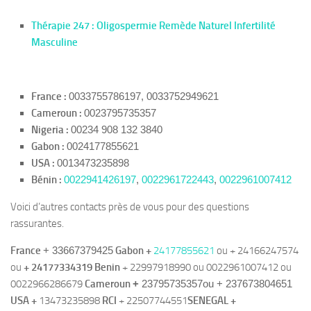
Thérapie 247 : Oligospermie Remède Naturel Infertilité
Masculine
France :
0033755786197, 0033752949621
Cameroun :
0023795735357
Nigeria :
00234 908 132 3840
Gabon :
0024177855621
USA :
0013473235898
Bénin :
0022941426197
,
0022961722443
,
0022961007412
Voici d’autres contacts près de vous pour des questions
rassurantes.
France
+ 33667379425
Gabon +
24177855621
ou + 24166247574
ou
+ 24177334319 Benin
+ 22997918990 ou 0022961007412 ou
0022966286679
Cameroun
+
23795735357ou + 237673804651
USA +
13473235898
RCI
+ 22507744551
SENEGAL
+