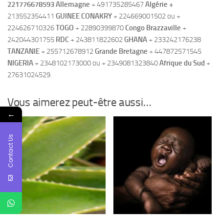
221776678593 Allemagne
+ 491735285467
Algérie +
213552354411
GUINEE CONAKRY
+ 224669001502 ou +
224626710326
TOGO
+ 22890399870
Congo Brazzaville
+
242044301755
RDC
+ 243811822602
GHANA
+ 233242176238
TANZANIE
+ 255712678912
Grande Bretagne
+ 447872571545
NIGERIA
+ 2348102173000 ou + 2349081323840
Afrique du Sud
+
27631024529.
Vous aimerez peut-être aussi…
←
Contact Us