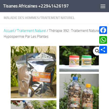
Tisanes Africaines +22941426197
Au dessous du contenu
MALADIE DES HOMMES
/
TRAITEMENT NATUREL
Accueil
/
Traitement Naturel
/ Thérapie 392 : Traitement Naturel
Hypospermie Par Les Plantes
Faceb
What
Parta