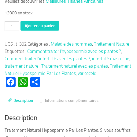
Veuillez découvrir les
Meilleures Tisanes Africaines
13000 en stock
quantité
Ajouter au panier
de
Thérapie
UGS :
t-392
Catégories :
Maladie des hommes
,
Traitement Naturel
392
Étiquettes :
Comment traiter l'hypospermie avec les plantes ?
,
:
Comment traiter l'infertilité avec les plantes ?
,
infertilité masculine
,
Traitement
traitement naturel
,
Traitement naturel avec les plantes
,
Traitement
Naturel
Naturel Hypospermie Par Les Plantes
,
varicocele
Hypospermie
Facebook
WhatsApp
Partager
Par
Les
Plantes
Description
Informations complémentaires
Description
Traitement Naturel Hypospermie Par Les Plantes. Si vous souffrez