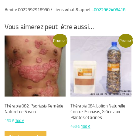
Benin:
0022997918990 / Liens what & appel…
0022962408418
Vous aimerez peut-être aussi…
Promo !
Promo !
Thérapie 082: Psoriasis Remède
Thérapie 084: Lotion Naturelle
Naturel de Savon
Contre Psoriasis, Grâce aux
Plantes et acines
Le
Le
150
€
100
€
Le
Le
150
€
100
€
prix
prix
prix
prix
initial
actuel