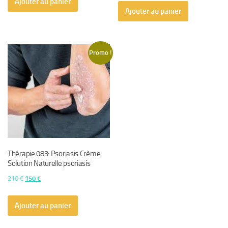
Ajouter au panier
initial
actuel
était :
est :
Ajouter au panier
était :
est :
150 €.
100 €.
150 €.
100 €.
Promo !
Thérapie 083: Psoriasis Crème
Solution Naturelle psoriasis
Le
Le
210
€
150
€
prix
prix
initial
actuel
Ajouter au panier
était :
est :
210 €.
150 €.