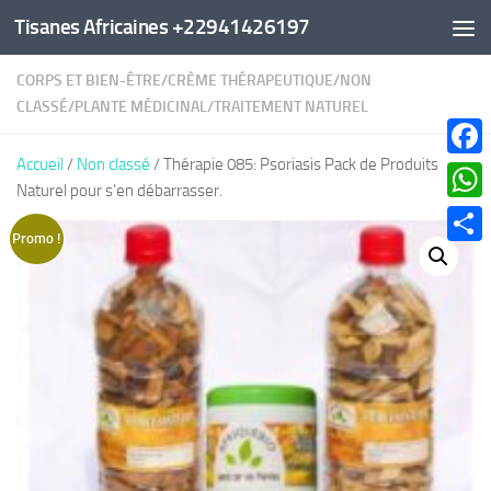
Tisanes Africaines +22941426197
Au dessous du contenu
CORPS ET BIEN-ÊTRE
/
CRÈME THÉRAPEUTIQUE
/
NON
CLASSÉ
/
PLANTE MÉDICINAL
/
TRAITEMENT NATUREL
Accueil
/
Non classé
/ Thérapie 085: Psoriasis Pack de Produits
Faceb
Naturel pour s’en débarrasser.
What
Promo !
Parta