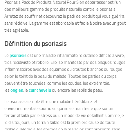
Psoriasis Pack de Produits Naturel Pour S’en débarrasser est l’un
des meilleurs gamme de produits naturelle contre le psoriasis.
Arrêtez de souffrir et découvrez le pack de produit qui vous guérira
sans récidive. La gamme est abordable et facile à boire avec un goût
très agréable.
Définition du psoriasis
Le
psoriasis
est une maladie inflammatoire cutanée difficile à vivre,
très récidiviste et rebelle. Elle se manifeste par des plaques rouges
inflammatoires avec des squames ou croûtes blanches ou rouges
selon le teint de la peau du malade. Toutes les parties du corps
peuvent être touchées, comme les coudes, les extrémités,
les
ongles
, le
cuir chevelu
ou encore les replis de peau.
Le psoriasis semble être une maladie héréditaire et
environnementale sournoise qui ne se manifeste que sur un
terrain affaibli par le stress ou un mode de vie défaillant. Comme je
le dis toujours, un terrain faible est la première cause de toute
maladie. Même si les germes de la maladies sont présents, sans