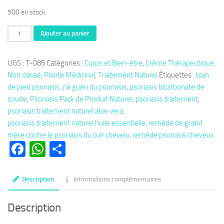
300 €.
250 €.
500 en stock
quantité
Ajouter au panier
de
Thérapie
UGS :
T-085
Catégories :
Corps et Bien-être
,
Crème Thérapeutique
,
085:
Non classé
,
Plante Médicinal
,
Traitement Naturel
Étiquettes :
bain
Psoriasis
de pied psoriasis
,
j'ai guéri du psoriasis
,
psoriasis bicarbonate de
Pack
soude
,
Psoriasis Pack de Produit Naturel
,
psoriasis traitement
,
de
psoriasis traitement naturel aloe vera
,
Produits
psoriasis traitement naturel huile essentielle
,
remède de grand
Naturel
mère contre le psoriasis du cuir chevelu
,
remède psoriasis cheveux
pour
Facebook
WhatsApp
Partager
s'en
débarrasser.
Description
Informations complémentaires
Description