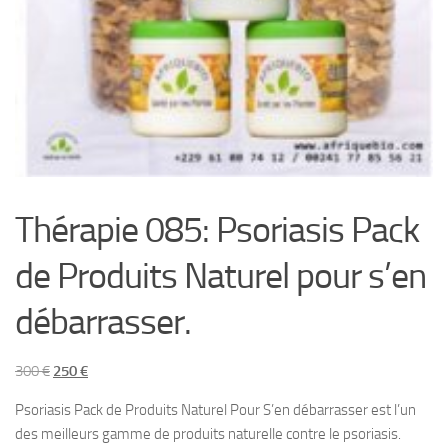
Thérapie 085: Psoriasis Pack
de Produits Naturel pour s’en
débarrasser.
Le
Le
300
€
250
€
prix
prix
Psoriasis Pack de Produits Naturel Pour S’en débarrasser est l’un
initial
actuel
des meilleurs gamme de produits naturelle contre le psoriasis.
était :
est :