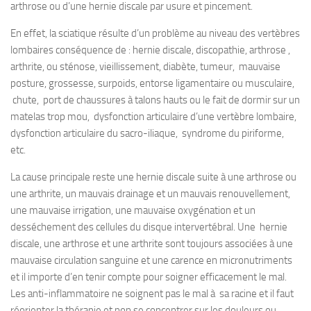
arthrose ou d’une hernie discale par usure et pincement.
En effet, la sciatique résulte d’un problème au niveau des vertèbres
lombaires conséquence de : hernie discale, discopathie, arthrose ,
arthrite, ou sténose, vieillissement, diabète, tumeur, mauvaise
posture, grossesse, surpoids, entorse ligamentaire ou musculaire,
chute, port de chaussures à talons hauts ou le fait de dormir sur un
matelas trop mou, dysfonction articulaire d’une vertèbre lombaire,
dysfonction articulaire du sacro-iliaque, syndrome du piriforme,
etc.
La cause principale reste une hernie discale suite à une arthrose ou
une arthrite, un mauvais drainage et un mauvais renouvellement,
une mauvaise irrigation, une mauvaise oxygénation et un
desséchement des cellules du disque intervertébral. Une hernie
discale, une arthrose et une arthrite sont toujours associées à une
mauvaise circulation sanguine et une carence en micronutriments
et il importe d’en tenir compte pour soigner efficacement le mal.
Les anti-inflammatoire ne soignent pas le mal à sa racine et il faut
réorienter la thérapie et non se concentrer sur les douleurs ou