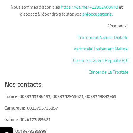
Nous sommes disponibles
https://wa.me/+22962408418
et
disposez à répondre a toutes vos
préoccupations.
Découvrez
:
Traitement Naturel Diabète
Varicocèle Traitement Naturel
Comment Guérit Hépatite B, C
Cancer de La Prostate
Nos contacts:
France: 0033755786197, 0033752949621, 0033753897969
Cameroun:
0023795735357
Gabon:
0024177855621
←
USA:
0013473235898