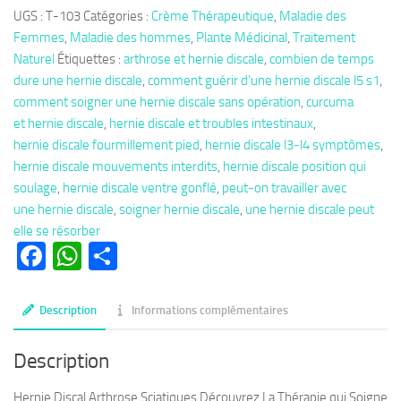
Thérapie
UGS :
T-103
Catégories :
Crème Thérapeutique
,
Maladie des
103
Femmes
,
Maladie des hommes
,
Plante Médicinal
,
Traitement
:
Naturel
Étiquettes :
arthrose et hernie discale
,
combien de temps
Hernie
dure une hernie discale
,
comment guérir d'une hernie discale l5 s1
,
Discal
comment soigner une hernie discale sans opération
,
curcuma
Arthrose
et hernie discale
,
hernie discale et troubles intestinaux
,
Sciatiques
hernie discale fourmillement pied
,
hernie discale l3-l4 symptômes
,
Soin
hernie discale mouvements interdits
,
hernie discale position qui
Naturel
soulage
,
hernie discale ventre gonflé
,
peut-on travailler avec
une hernie discale
,
soigner hernie discale
,
une hernie discale peut
elle se résorber
Facebook
WhatsApp
Partager
Description
Informations complémentaires
Description
Hernie Discal Arthrose Sciatiques Découvrez La Thérapie qui Soigne