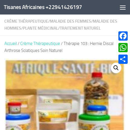
Tisanes Africaines +22941426197
Au dessous du contenu
CRÈME THÉRAPEUTIQUE
/
MALADIE DES FEMMES
/
MALADIE DES
HOMMES
/
PLANTE MÉDICINAL
/
TRAITEMENT NATUREL
Accueil
/
Crème Thérapeutique
/ Thérapie 103 : Hernie Discal
Faceb
Arthrose Sciatiques Soin Naturel
What
Parta