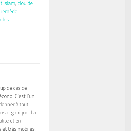
t islam
,
clou de
,
remède
 les
App
tager
up de cas de
écond. C’est l’un
donner à tout
pas organique. La
lité et en
 et très mobiles.