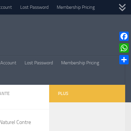
ccount
Lost Password
Membership Pricing
Faceb
What
Account
Lost Password
Membership Pricing
Parta
ANTE
PLUS
Naturel Contre