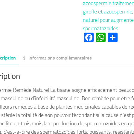
azoospermie traitemen
girofle et azoospermie
naturel pour augmenter
spermatozoïdes
Facebook
Whats
Par
cription
Informations complémentaires
iption
rmie Remède Naturel La tisane soigne efficacement beauco
é masculine ou d’infertilité masculine. Bon remède pour etre f
lleurs remèdes à base de plantes médicinales capables de re
térile la totalité de son pouvoir fécondant si la cause n’est 
acilite en trois mois la reproduction de spermatozoïdes en qua
, c’est-à-dire des spermatozoïdes forts, puissants, résistants