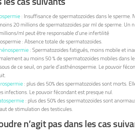
 les cas suivants
gospermie
: Insuffisance de spermatozoïdes dans le sperme. 
moins 20 millions de spermatozoïdes par ml de sperme. Un n
millions/ml peut être responsable d’une infertilité
ospermie : Absence totale de spermatozoïdes.
hénospermie
: Spermatozoïdes fatigués, moins mobile et inacti
malement au moins 50 % de spermatozoïdes mobiles dans le
sous de ce seuil, on parle d’asthénospermie. Le pouvoir fécon
it.
rospermie
: plus des 50% des spermatozoïdes sont morts. Ell
es infections. Le pouvoir fécondant est presque nul.
atospermie
: plus des 50% des spermatozoïdes sont anormau
aut de stimulation des testicules.
oudre n’agit pas dans les cas suiva