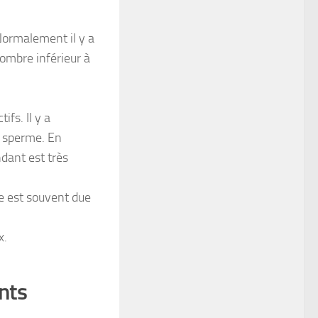
Normalement il y a
ombre inférieur à
fs. Il y a
 sperme. En
dant est très
e est souvent due
x.
nts