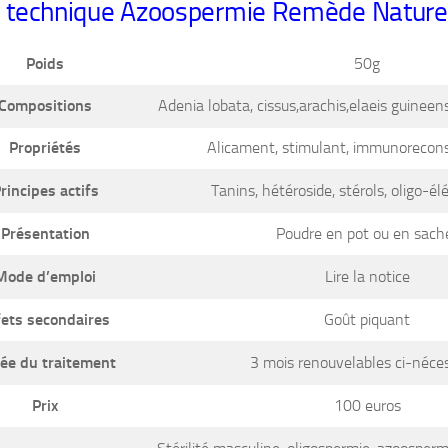
e technique Azoospermie Remède Nature
Poids
50g
Compositions
Adenia lobata, cissus,arachis,elaeis guineen
Propriétés
Alicament, stimulant, immunoreconst
rincipes actifs
Tanins, hétéroside, stérols, oligo-él
Présentation
Poudre en pot ou en sach
ode d’emploi
Lire la notice
ets secondaires
Goût piquant
ée du traitement
3 mois renouvelables ci-néces
Prix
100 euros