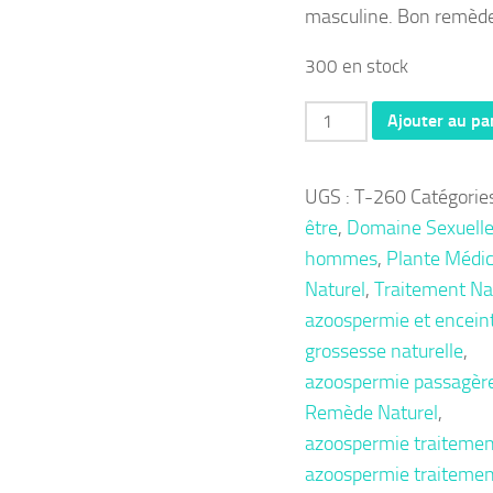
masculine. Bon remèd
300 en stock
quantité
Ajouter au pa
de
Thérapie
UGS :
T-260
Catégorie
260
être
,
Domaine Sexuell
:
hommes
,
Plante Médic
Azoospermie
Naturel
,
Traitement Na
Remède
azoospermie et encein
Naturel
grossesse naturelle
,
Contre
azoospermie passagèr
Azoospermie
Remède Naturel
,
azoospermie traitemen
azoospermie traiteme