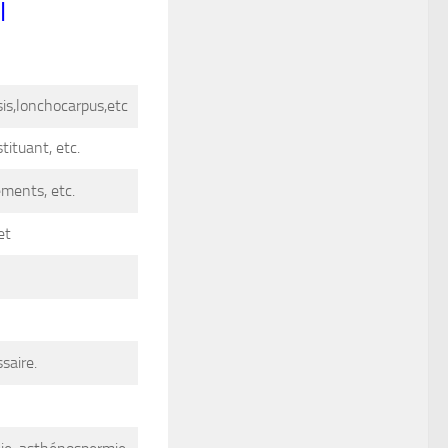
l
sis,lonchocarpus,etc
ituant, etc.
éments, etc.
et
saire.