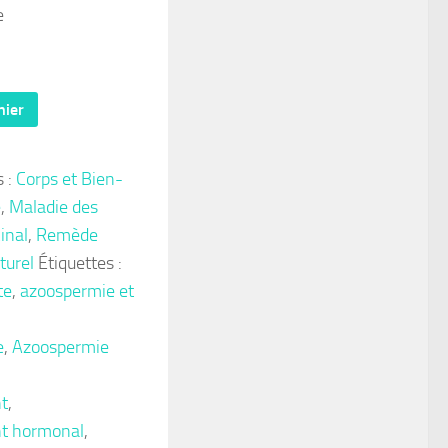
e
nier
s :
Corps et Bien-
e
,
Maladie des
inal
,
Remède
turel
Étiquettes :
te
,
azoospermie et
e
,
Azoospermie
t
,
nt hormonal
,