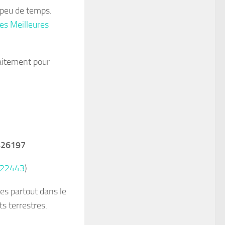
s peu de temps.
es Meilleures
aitement pour
426197
722443
)
es partout dans le
s terrestres.