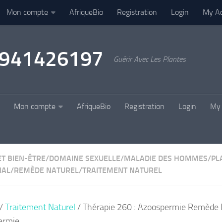
Mon compte
AfriqueBio
Registration
Login
My A
22941426197
Guérir Avec Les Plantes
Mon compte
AfriqueBio
Registration
Login
My 
ET BIEN-ÊTRE
/
DOMAINE SEXUELLE
/
MALADIE DES HOMMES
/
PL
NAL
/
REMÈDE NATUREL
/
TRAITEMENT NATUREL
/
Traitement Naturel
/ Thérapie 260 : Azoospermie Remède 
ermie