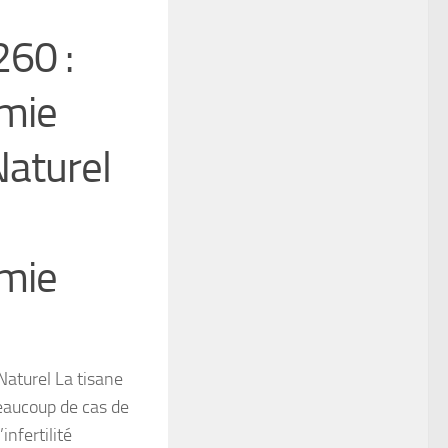
260 :
mie
aturel
mie
aturel La tisane
eaucoup de cas de
infertilité