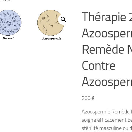
Thérapie 
Azoosper
Remède N
Contre
Azoosper
200
€
Azoospermie Remède N
soigne efficacement b
stérilité masculine ou d’