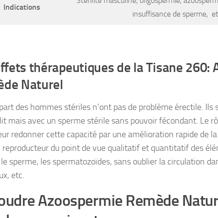
Stérilité masculine, oligospermie, azoosper
Indications
insuffisance de sperme, et
effets thérapeutiques de la Tisane 260:
de Naturel
 part des hommes stériles n’ont pas de problème érectile. Ils 
 lit mais avec un sperme stérile sans pouvoir fécondant. Le rô
leur redonner cette capacité par une amélioration rapide de la
 reproducteur du point de vue qualitatif et quantitatif des é
e sperme, les spermatozoïdes, sans oublier la circulation dan
x, etc.
oudre Azoospermie Remède Nature