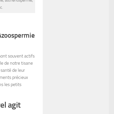
mie, asthénospermie,
c.
 Azoospermie
sont souvent actifs
le de notre tisane
 santé de leur
léments précieux
s les petits
l agit