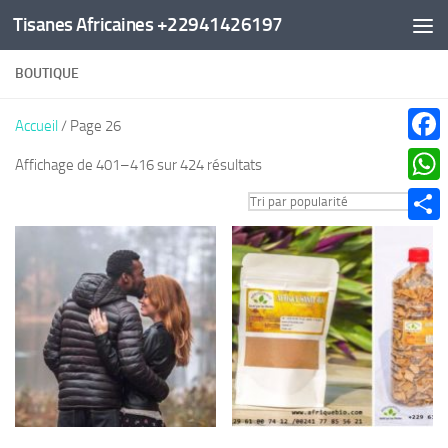
Tisanes Africaines +22941426197
Au dessous du contenu
BOUTIQUE
Accueil
/ Page 26
Faceb
Trié
Affichage de 401–416 sur 424 résultats
par
What
popularité
Parta