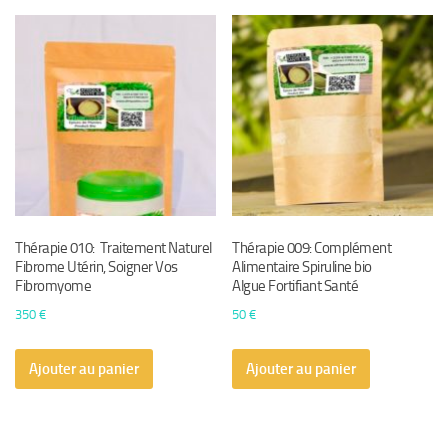
Thérapie 010: Traitement Naturel
Thérapie 009: Complément
Fibrome Utérin, Soigner Vos
Alimentaire Spiruline bio
Fibromyome
Algue Fortifiant Santé
350
€
50
€
Ajouter au panier
Ajouter au panier