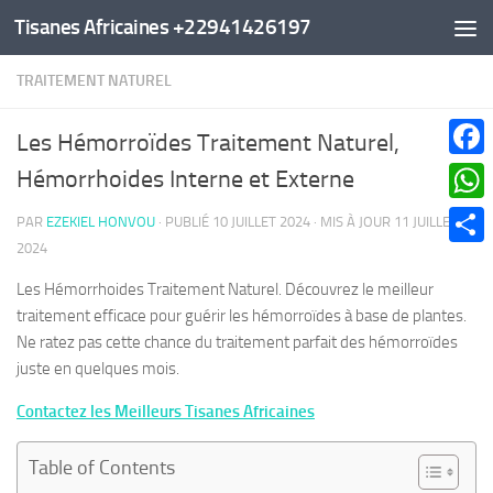
Tisanes Africaines +22941426197
Au dessous du contenu
TRAITEMENT NATUREL
Les Hémorroïdes Traitement Naturel,
Faceb
Hémorrhoides Interne et Externe
What
PAR
EZEKIEL HONVOU
· PUBLIÉ
10 JUILLET 2024
· MIS À JOUR
11 JUILLET
2024
Parta
Les Hémorrhoides Traitement Naturel. Découvrez le meilleur
traitement efficace pour guérir les hémorroïdes à base de plantes.
Ne ratez pas cette chance du traitement parfait des hémorroïdes
juste en quelques mois.
Contactez les Meilleurs Tisanes Africaines
Table of Contents